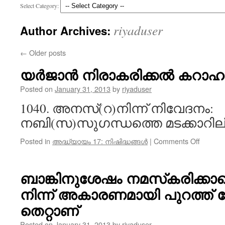
Select Category:
riyaduser
Author Archives:
←
Older posts
യർജാൻ നിരാകരിക്കൽ കറാഹത
Posted on
January 31, 2013
by
riyaduser
1040. അനസ്‌(റ)നിന്ന് നിവേദനം:
നബി(സ)സുഗന്ധത്തെ മടക്കാറില്
on
Posted in
അദ്ധ്യായം 17: നിഷിദ്ധങ്ങൾ
|
Comments Off
യർജാ
നിരാകര
കറാഹത
ബാങ്കിനുശേഷം നമസ്‌കരിക്കാ
നിന്ന് അകാരണമായി പുറത്ത് 
തെറ്റാണ്‌
Posted on
January 31, 2013
by
riyaduser