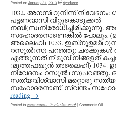
Posted on
January 31, 2013
by
riyaduser
1032. അനസ്‌(റ)നിന്ന് നിവേദനം:
പട്ടണവാസി വിറ്റുകൊടുക്കൽ
നബി(സ)നിരോധിച്ചിരിക്കുന്നു. 
സഹോദരനാണെങ്കിൽ പോലും. (
അലൈഹി) 1033. ഇബ്‌നുഉമർ(റ)നിന
റസൂൽ(സ) പറഞ്ഞു: ചരക്കുകൾ അ
എത്തുന്നതിന് മുമ്പ് നിങ്ങളത് കച
(മുത്തഫഖുൻ അലൈഹി) 1034. ഉഖ്‌
നിവേദനം: റസുൽ (സ)പറഞ്ഞു. ഒ
സത്യവിശ്വാസി മറ്റൊരു സത്
സഹോദരനാണ്. സ്വന്തം സഹോദ
reading
→
on
Posted in
അദ്ധ്യായം 17: നിഷിദ്ധങ്ങൾ
|
Comments Off
ഗ്രമീണ
പട്ടണ