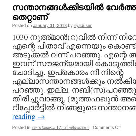
മരണത്
സന്താനങ്ങൾക്കിടയിൽ വേർത്ത
മൂന്നു
തെറ്റാണ്‌
ദിവസത
കൂടുത
Posted on
January 31, 2013
by
riyaduser
ദു:ഖമാ
നിഷിദ്ധ
1030 നുഅ്മാൻ(റ)വിൽ നിന്ന് നിവ
എന്റെ പിതാവ് എന്നെയും കൊണ്
അടുക്കൽ വന്ന് പറഞ്ഞു. എന്റ
ഇവന് സൗജന്യമായി കൊടുത്തിരി
ചോദിച്ചു. ഇപ്രകാരം നീ നിന്റെ
എല്ലാസന്താനങ്ങൾക്കും നൽകിയിട
പറഞ്ഞു. ഇല്ല. നബി(സ)പറഞ്ഞു
തിരിച്ചുവാങ്ങൂ. (മുത്തഫഖുൻ അ
റിപ്പോർട്ടിൽ നിങ്ങളുടെ സന്താന
reading
→
on
Posted in
അദ്ധ്യായം 17: നിഷിദ്ധങ്ങൾ
|
Comments Off
സന്താന