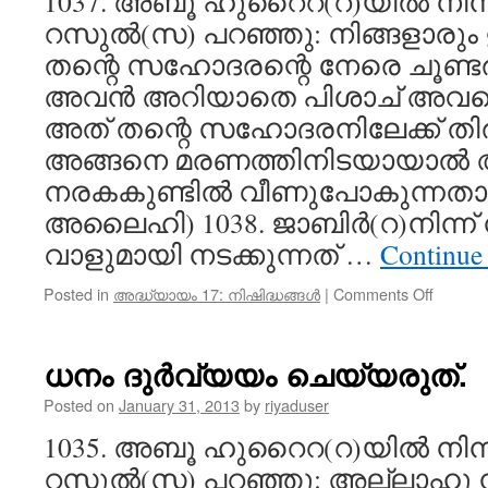
1037. അബൂ ഹുറൈറ(റ)യിൽ നിന്ന
റസുൽ(സ) പറഞ്ഞു: നിങ്ങളാര
തന്റെ സഹോദരന്റെ നേരെ ചൂണ്ടര
അവൻ അറിയാതെ പിശാച് അവന്റെ
അത് തന്റെ സഹോദരനിലേക്ക് തിരി
അങ്ങനെ മരണത്തിനിടയായാൽ
നരകകുണ്ടിൽ വീണുപോകുന്നതാണ
അലൈഹി) 1038. ജാബിർ(റ)നിന്ന
വാളുമായി നടക്കുന്നത് …
Continue
on
Posted in
അദ്ധ്യായം 17: നിഷിദ്ധങ്ങൾ
|
Comments Off
ഒരു
മുസ്‌ലി
നേരെ
ധനം ദുർവ്യയം ചെയ്യരുത്.
ആയുധ
ചൂൽ
Posted on
January 31, 2013
by
riyaduser
നിഷിദ്
1035. അബൂ ഹുറൈറ(റ)യിൽ നിന്ന
റസുൽ(സ) പറഞ്ഞു: അല്ലാഹു നിങ