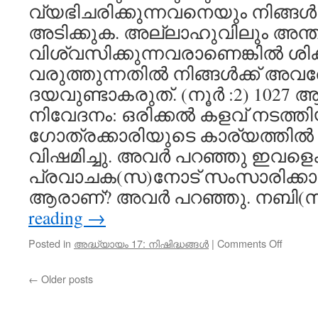
വ്യഭിചരിക്കുന്നവനെയും നിങ്ങൾ
അടിക്കുക. അല്ലാഹുവിലും അന്ത
വിശ്വസിക്കുന്നവരാണെങ്കിൽ ശിക
വരുത്തുന്നതിൽ നിങ്ങൾക്ക് അവര
ദയവുണ്ടാകരുത്. (നൂർ :2) 1027 
നിവേദനം: ഒരിക്കൽ കളവ് നടത്തി
ഗോത്രക്കാരിയുടെ കാര്യത്ത
വിഷമിച്ചു. അവർ പറഞ്ഞു ഇവളെക്കു
പ്രവാചക(സ)നോട് സംസാരിക്ക
ആരാണ്? അവർ പറഞ്ഞു. നബി(
reading
→
on
Posted in
അദ്ധ്യായം 17: നിഷിദ്ധങ്ങൾ
|
Comments Off
ശിക്ഷ
ശുപാ
←
Older posts
ചെയ്
നിഷിദ്ധ