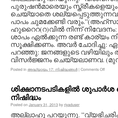
പുരുഷൻമാരെയും സ്ത്രീകളെയു
ചെയ്യാതെ ശല്യപ്പെടുത്തുന്ന
പാപം ചുമക്കേണ്ടി വരും.”(അഹ്‌സ
ഹുറൈറ(റ)വിൽ നിന്ന് നിവേദനം
ശാപം ഏൽക്കുന്ന രണ്ട് കാര്യം ന
സൂക്ഷിക്കണം. അവർ ചോദിച്ചു:
പറഞ്ഞു: ജനങ്ങളുടെ വഴിയിലും
വിസർജ്ജനം ചെയ്യലാണവ. (മുസ്
on
Posted in
അദ്ധ്യായം 17: നിഷിദ്ധങ്ങൾ
|
Comments Off
വഴികളി
മററും
മലമൂത
ശിക്ഷാനടപടികളിൽ ശുപാർശ
ചെയ്യ
നിഷിദ്ധം
ജനങ്ങൾ
ശല്യമു
Posted on
January 31, 2013
by
riyaduser
വിലക്കപ്പ
അല്ലാഹു പറയുന്നു. ”വ്യഭിചരി