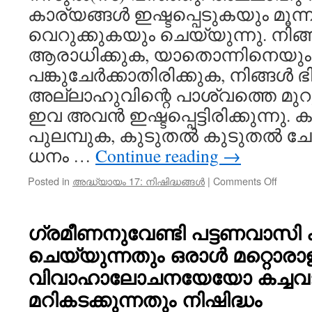
കാര്യങ്ങൾ ഇഷ്ടപ്പെടുകയും മൂന്
വെറുക്കുകയും ചെയ്യുന്നു. നി
ആരാധിക്കുക, യാതൊന്നിനെയു
പങ്കുചേർക്കാതിരിക്കുക, നിങ്ങൾ ഭ
അല്ലാഹുവിന്റെ പാശ്വത്തെ മുറു
ഇവ അവൻ ഇഷ്ടപ്പെട്ടിരിക്കുന്നു. ക
പുലമ്പുക, കുടുതൽ കുടുതൽ ച
ധനം …
Continue reading
→
on
Posted in
അദ്ധ്യായം 17: നിഷിദ്ധങ്ങൾ
|
Comments Off
ധനം
ദുർവ്
ചെയ്യര
ഗ്രമീണനുവേണ്ടി പട്ടണവാസി 
ചെയ്യുന്നതും ഒരാൾ മറ്റൊരാ
വിവാഹാലോചനയേയോ കച്ചവ
മറികടക്കുന്നതും നിഷിദ്ധം