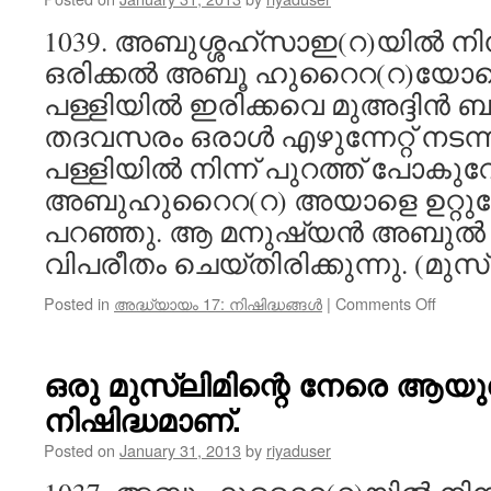
1039. അബുശ്ശഹ്‌സാഇ(റ)യിൽ നിന
ഒരിക്കൽ അബൂ ഹുറൈറ(റ)യോടൊ
പള്ളിയിൽ ഇരിക്കവെ മുഅദ്ദിൻ ബാങ്ക
തദവസരം ഒരാൾ എഴുന്നേറ്റ് നടന
പള്ളിയിൽ നിന്ന് പുറത്ത് പോകു
അബുഹുറൈറ(റ) അയാളെ ഉറ്റുനോക
പറഞ്ഞു. ആ മനുഷ്യൻ അബുൽ 
വിപരീതം ചെയ്തിരിക്കുന്നു. (മുസ്‌
on
Posted in
അദ്ധ്യായം 17: നിഷിദ്ധങ്ങൾ
|
Comments Off
ബാങ്കി
നമസ്‌ക
പള്ളിയ
ഒരു മുസ്‌ലിമിന്റെ നേരെ ആയ
നിന്ന്
നിഷിദ്ധമാണ്.
അകാര
പുറത്ത്
Posted on
January 31, 2013
by
riyaduser
പോകുന്
തെറ്റാണ