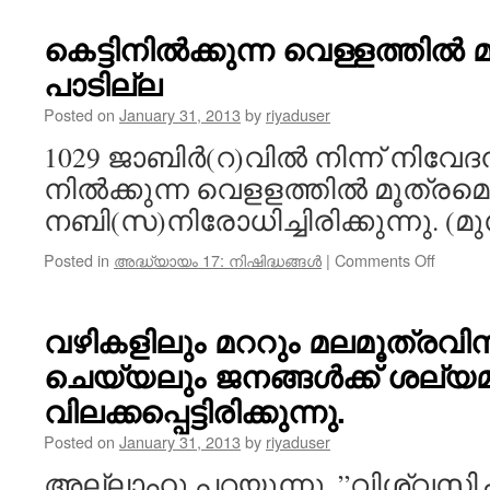
വേർത്തി
കാണിക
കെട്ടിനിൽക്കുന്ന വെള്ളത്തിൽ
തെറ്റാണ
പാടില്ല
Posted on
January 31, 2013
by
riyaduser
1029 ജാബിർ(റ)വിൽ നിന്ന് നിവേദനം
നിൽക്കുന്ന വെളളത്തിൽ മൂത്രമ
നബി(സ)നിരോധിച്ചിരിക്കുന്നു. (മുസ
on
Posted in
അദ്ധ്യായം 17: നിഷിദ്ധങ്ങൾ
|
Comments Off
കെട്ടിന
വെള്ളത
മൂത്രമ
വഴികളിലും മററും മലമൂത്രവ
പാടില്
ചെയ്യലും ജനങ്ങൾക്ക് ശല്യമു
വിലക്കപ്പെട്ടിരിക്കുന്നു.
Posted on
January 31, 2013
by
riyaduser
അല്ലാഹു പറയുന്നു. ”വിശ്വസിച്