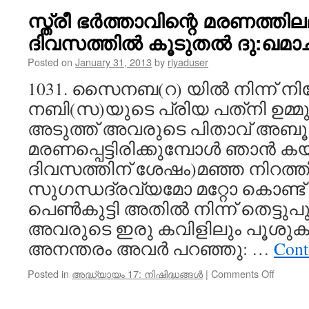
കച്ചവടം
സ്ത്രീ ഭർത്താവിന്റെ മരണത്തില
ചെയ്യു
ദിവസത്തിൽ കൂടുതൽ ദു:ഖമാചര
ഒരാൾ
മറ്റൊര
Posted on
January 31, 2013
by
riyaduser
വിവാ
കച്ചവട
1031. സൈനബ(റ) യിൽ നിന്ന് നി
മറികടക്
നബി(സ)യുടെ പ്രിയ പത്‌നി ഉമ്
നിഷിദ്ധ
അടുത്ത് അവരുടെ പിതാവ് അബ
മരണപ്പെട്ടിരിക്കുമ്പോൾ ഞാൻ കയറി
ദിവസത്തിന് ശേഷം)മഞ്ഞ നിറത്തി
സുഗന്ധദ്രവ്യമോ മറ്റോ കൊണ്ട് വന്
പെൺകുട്ടി അതിൽ നിന്ന് തെട്ടുപു
അവരുടെ ഇരു കവിളിലും പൂശുക
അനന്തരം അവർ പറഞ്ഞു: …
Cont
on
Posted in
അദ്ധ്യായം 17: നിഷിദ്ധങ്ങൾ
|
Comments Off
സ്ത്രീ
ഭർത്താവ