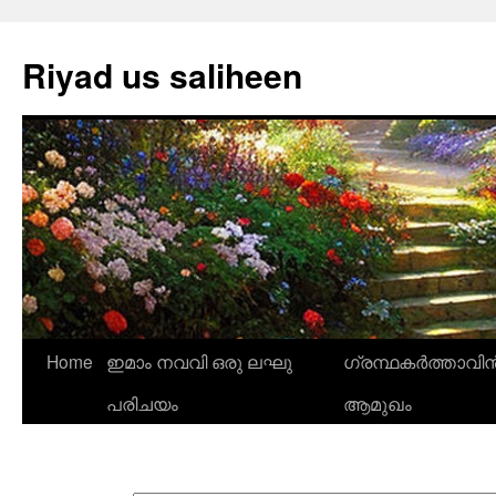
Riyad us saliheen
Skip
Home
ഇമാം നവവി ഒരു ലഘു
ഗ്രന്ഥകർത്താവിന
to
പരിചയം
ആമുഖം
content