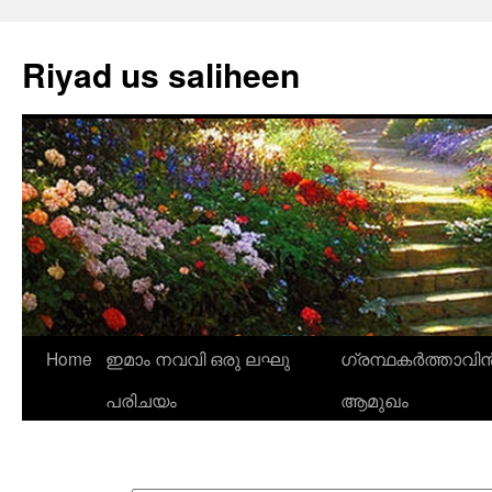
Riyad us saliheen
Skip
Home
ഇമാം നവവി ഒരു ലഘു
ഗ്രന്ഥകർത്താവിന
to
പരിചയം
ആമുഖം
content