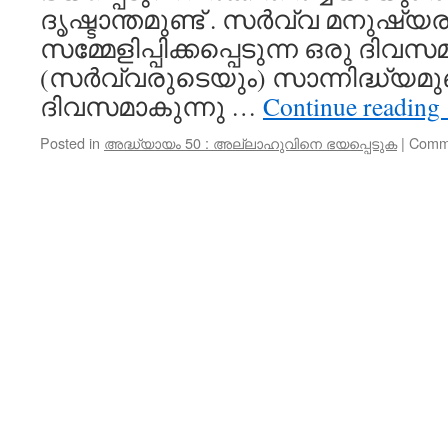
ദൃഷ്ടാന്തമുണ്ട് . സർവ്വ മനുഷ്യര
സമ്മേളിപ്പിക്കപ്പെടുന്ന ഒരു ദിവ
(സർവ്വരുടെയും) സാന്നിദ്ധ്യമുണ
ദിവസമാകുന്നു …
Continue reading
Posted in
അദ്ധ്യായം 50 : അല്ലാഹുവിനെ ഭയപ്പെടുക
|
Comme