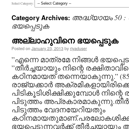
Select Category:
അദ്ധ്യായം 50 
Category Archives:
ഭയപ്പെടുക
അല്ലാഹുവിനെ ഭയപ്പെടുക
Posted on
January 23, 2013
by
riyaduser
”എന്നെ മാത്രമേ നിങ്ങൾ ഭയപ്പെടാവ
”തീർച്ചയായും നിന്റെ രക്ഷിതാവിന്
കഠിനമായത് തന്നെയാകുന്നു.” (85
രാജ്യക്കാർ അക്രമികളായിരിക്
പിടികൂടിശിക്ഷിക്കുമ്പോൾ നിന്റെ 
പിടുത്തം അപ്രകാരമാകുന്നു.തീർ
പിടുത്തം വേദനയേറിയതും
കഠിനമായതുമാണ്.പരലോകശിക്
ഭയപ്പെടുന്നവർക്ക് തീർച്ചയായു