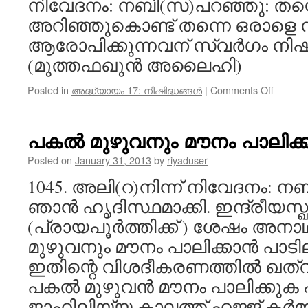
നിവേദനം: നബി(സ)പറഞ്ഞു: തന്റ
അറിഞ്ഞുകൊണ്ട് തന്നെ ഒരാളെ 
ആരോപിക്കുന്നവന് സ്വർഗം നിഷി
(മുത്തഫഖുൻ അലൈഹി)
on
Posted in
അദ്ധ്യായം 17: നിഷിദ്ധങ്ങൾ
|
Comments Off
തന്‍റെ
പിതാവി
ചേർത്തി
പകൽ മുഴുവനും മൗനം പാലിക്ക
തന്റെ
യജമാ
Posted on
January 31, 2013
by
riyaduser
അല്ല
1045. അലി(റ)നിന്ന് നിവേദനം: ന
യജമാ
കാണുന
ഞാൻ ഹൃദിസ്ഥമാക്കി. ഇന്ദ്രീയസ്
നിഷിദ്ധ
(പ്രായപൂർത്തിക്ക് ) ശേഷം അന
മുഴുവനും മൗനം പാലിക്കാൻ പാടില
ഇതിന്റെ വിശദീകരണത്തിൽ ഖത്
പകൽ മുഴുവൻ മൗനം പാലിക്കുക
ജാഹിലിയ്യ കാലത്ത് ഹജ്ജ് കർമ്