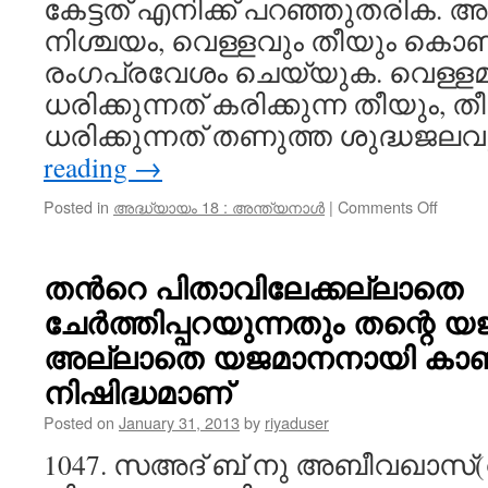
കേട്ടത് എനിക്ക് പറഞ്ഞുതരിക. അ
നിശ്ചയം, വെള്ളവും തീയും കൊണ
രംഗപ്രവേശം ചെയ്യുക. വെള്ളമ
ധരിക്കുന്നത് കരിക്കുന്ന തീയും, 
ധരിക്കുന്നത് തണുത്ത ശുദ്ധജലവ
reading
→
on
Posted in
അദ്ധ്യായം 18 : അന്ത്യനാൾ
|
Comments Off
ദജ്ജാല
ഹദീസ
അന്ത്
തന്‍റെ പിതാവിലേക്കല്ലാതെ
നാളിന്
ചേർത്തിപ്പറയുന്നതും തന്റെ
അടയാള
അല്ലാതെ യജമാനനായി കാണ
നിഷിദ്ധമാണ്‌
Posted on
January 31, 2013
by
riyaduser
1047. സഅദ് ബ് നു അബീവഖാസ്‌(റ