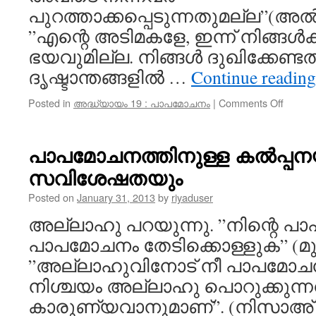
പുറത്താക്കപ്പെടുന്നതുമല്ല”(അൽ
”എന്റെ അടിമകളേ, ഇന്ന് നിങ്ങൾ
ഭയവുമില്ല. നിങ്ങൾ ദുഖിക്കേണ്ടത
ദൃഷ്ടാന്തങ്ങളിൽ …
Continue readin
on
Posted in
അദ്ധ്യായം 19 : പാപമോചനം
|
Comments Off
സത്യവ
വേണ്ടി
അല്ല
പാപമോചനത്തിനുള്ള കൽപ്പന
സ്വർഗ്
സവിശേഷതയും
ഒരുക്കി
വിഭവങ
Posted on
January 31, 2013
by
riyaduser
അല്ലാഹു പറയുന്നു. ”നിന്റെ പാപ
പാപമോചനം തേടിക്കൊള്ളുക” (മുഹമ
”അല്ലാഹുവിനോട് നീ പാപമോചന
നിശ്ചയം അല്ലാഹു പൊറുക്കുന്
കാരുണ്യവാനുമാണ്”. (നിസാഅ് :1