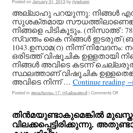
Posted on
January 31, 2013
by
riyaduser
അല്ലാഹു പറയുന്നു: നിങ്ങൾ എന
സുശക്തമായ സൗധത്തിലാണെങ്ക
നിങ്ങളെ പിടികൂടും. (നിസാഅ് : 78
സ്വന്തം കൈ നിങ്ങൾ ഇടരുത് (ബ
1043.ഉസാമ(റ) നിന്ന് നിവേദനം:
ഒരിടത്ത് വിഷൂചിക ഉള്ളതായി നിങ
നിങ്ങൾ അവിടെ കടന്ന് ചെല്ലരുത്
സ്ഥലത്താണ് വിഷൂചിക ഉള്ളതെങ്
അവിടെ നിന്ന് …
Continue reading
on
Posted in
അദ്ധ്യായം 17: നിഷിദ്ധങ്ങൾ
|
Comments Off
വിഷൂച
പോലുള
മാറാവ
തിൻമയുണ്ടാകുമെങ്കിൽ മുഖസ
ബാധിച്
വിലക്കപ്പെട്ടിരിക്കുന്നു. അതുണ്
പ്രദേശത്
മാറിപ്പ