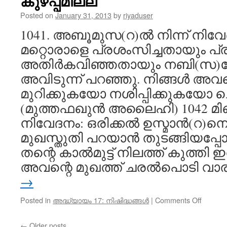
കുഴപ്പമില്ല
അങ്ങോട്
കടന്നു
Posted on
January 31, 2013
by
riyaduser
തെറ്റാണ
1041. അബൂമുസ(റ)ൽ നിന്ന് നിവ
മറ്റൊരാളെ പ്രശംസിച്ചതായും പ
അതിർകവിഞ്ഞതായും നബി(സ)കേട
അവിടുന്ന് പറഞ്ഞു. നിങ്ങൾ അവന
മുറിക്കുകയോ നശിപ്പിക്കുകയോ ച
(മുത്തഫഖുൻ അലൈഹി) 1042 മിഖ്ദാ
നിവേദനം: ഒരിക്കൽ ഉസ്മാൻ(റ)നെപ്
മുഖസ്തുതി പറയാൻ തുടങ്ങിയപ്പോൾ
തന്റെ കാൽമുട്ട് നിലത്ത് കുത്തി 
അവന്റെ മുഖത്ത് ചരൽപൊടി വാ
→
on
Posted in
അദ്ധ്യായം 17: നിഷിദ്ധങ്ങൾ
|
Comments Off
തിൻമയു
മുഖസ്ത
←
Older posts