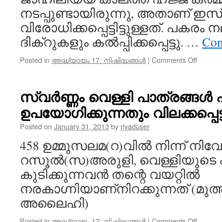
നടപ്പുണ്ടായിരുന്നു, അതാണ് ഇസ
വിരോധിക്കപ്പെട്ടിട്ടുള്ളത്. പകരം 
ദിക്‌റുകളും കൽപ്പിക്കപ്പെട്ടു. …
Con
on
Posted in
അദ്ധ്യായം 17: നിഷിദ്ധങ്ങൾ
|
Comments Off
പകൽ
മുഴുവന
മൗനം
സ്വർണ്ണം വെള്ളി പാത്രങ്ങൾ 
പാലിക്
ഉപയോഗിക്കുന്നതും വിലക്കപ്പെട്ടി
നിഷിദ്ധ
Posted on
January 31, 2013
by
riyaduser
458 ഉമ്മുസലമ(റ)വിൽ നിന്ന് നിവ
റസൂൽ(സ)അരുളി, വെള്ളിയുടെ 
കുടിക്കുന്നവൻ തന്റെ വയറ്റിൽ
നരകാഗ്നിയാണ്നിറക്കുന്നത് (മ
അലൈഹി)
on
Posted in
അദ്ധ്യായം 17: നിഷിദ്ധങ്ങൾ
|
Comments Off