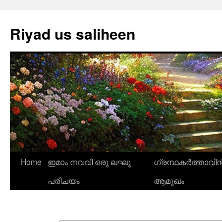
Riyad us saliheen
Skip
Home
ഇമാം നവവി ഒരു ലഘു
ഗ്രന്ഥകർത്താവിന
to
പരിചയം
ആമുഖം
content