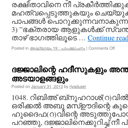
രക്ഷിതാവിനെ നീ പ്രകീർത്തിക്
മഹത്വപ്പെടുത്തുകയും ചെയ്യ
പാപങ്ങൾ പൊറുക്കുന്നവനാകുന്നു”
3) ”ഭക്തരായ ആളുകൾക്ക് സ്വന്ത
താഴ് ഭാഗത്തിലൂടെ …
Continue rea
on
Posted in
അദ്ധ്യായം 19 : പാപമോചനം
|
Comments Off
പാപമോ
കൽപ്പ
അതിന്
ദജ്ജാലിന്റെ ഹദീസുകളും അന്ത
സവിശ
അടയാളങ്ങളും
Posted on
January 31, 2013
by
riyaduser
1048. റിബിഅ് ബ്‌നുഹറാശ്‌(റ)വിൽ
ഒരിക്കൽ അബൂ മസ്ഊദിന്റെ കൂ
ഹുദൈഫ(റ)വിന്റെ അടുത്തുപോ
പറഞ്ഞു, ദജ്ജാലിനെക്കുറിച്ച് നീ