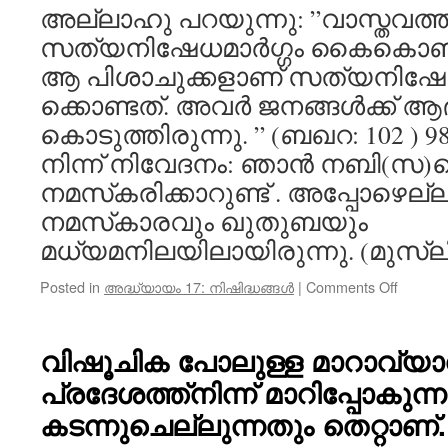
അല്ലാഹു പറയുന്നു: ”വാസ്തവ
അവരിലേ
യാത്രച
സത്യനിഷേധമാർഗ്ഗം കൈകൊണ്ടിരുന്
ആ പിശാചുക്കളാണ് സത്യനിഷ
ക്കൊണ്ടത്. അവർ ജനങ്ങൾക്ക് ആഭിചാ
കൊടുത്തിരുന്നു. ” (ബഖറ: 102 ) 
നിന്ന് നിവേദനം: ഞാൻ നബി(സ)യൊ
നമസ്‌കരിക്കാറുണ്ട് . അപ്പോഴെല
നമസ്‌കാരവും ഖുതുബയും
മധ്യമനിലയിലായിരുന്നു. (മുസ്‌
on
Posted in
അദ്ധ്യായം 17: നിഷിദ്ധങ്ങൾ
|
Comments Off
ആഭിചാ
ഗുരുത
പാപം
വിഷൂചിക പോലുള്ള മാറാവ്യാ
പ്രദേശത്ത്‌നിന്ന് മാറിപ്പോകുന്
കടന്നുചെല്ലുന്നതും തെറ്റാണ്.