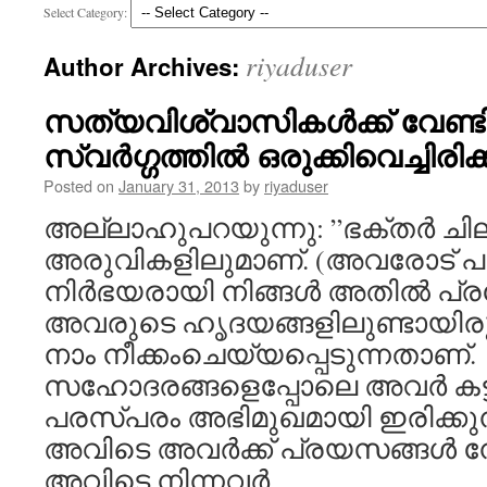
Select Category:
riyaduser
Author Archives:
സത്യവിശ്വാസികൾക്ക് വേണ്
സ്വർഗ്ഗത്തിൽ ഒരുക്കിവെച്ചിരിക
Posted on
January 31, 2013
by
riyaduser
അല്ലാഹുപറയുന്നു: ”ഭക്തർ ചില
അരുവികളിലുമാണ്. (അവരോട് പറ
നിർഭയരായി നിങ്ങൾ അതിൽ പ്രവ
അവരുടെ ഹൃദയങ്ങളിലുണ്ടായിരു
നാം നീക്കംചെയ്യപ്പെടുന്നതാണ്.
സഹോദരങ്ങളെപ്പോലെ അവർ കട്
പരസ്പരം അഭിമുഖമായി ഇരിക്കുന്
അവിടെ അവർക്ക് പ്രയസങ്ങൾ നേര
അവിടെ നിന്നവർ