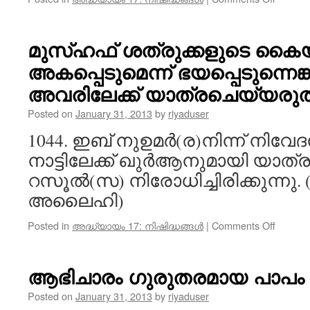
സ്വർണ്
വെള്ളി
പാത്രങ
മുസ്ഹഫ് ശത്രുക്കളുടെ കൈ
ഏത്
അകപ്പെടുമെന്ന് ഭയപ്പെടുന്നെ
കാര്യത
ഉപയോഗി
അവരിലേക്ക് യാത്രചെയ്യരുത്
വിലക്കപ്പ
Posted on
January 31, 2013
by
riyaduser
1044. ഇബ് നുഉമർ(ര)നിന്ന് നിവേദ
നാട്ടിലേക്ക് ഖുർആനുമായി യാ
റസൂൽ(സ) നിരോധിച്ചിരിക്കുന്നു
അലൈഹി)
on
Posted in
അദ്ധ്യായം 17: നിഷിദ്ധങ്ങൾ
|
Comments Off
മുസ്ഹ
ശത്രുക
കൈയ്
ആഭിചാരം ഗുരുതരമായ പാപം
അകപ്പെ
ഭയപ്പെട
Posted on
January 31, 2013
by
riyaduser
അതുമാ