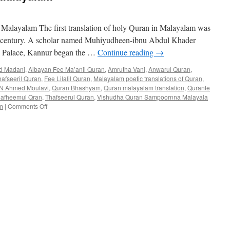
n Malayalam The first translation of holy Quran in Malayalam was
9th century. A scholar named Muhiyudheen-ibnu Abdul Khader
l Palace, Kannur began the …
Continue reading
→
d Madani
,
Albayan Fee Ma’anil Quran
,
Amrutha Vani
,
Anwarul Quran
,
afseeril Quran
,
Fee Lilalil Quran
,
Malayalam poetic translations of Quran
,
 CN Ahmed Moulavi
,
Quran Bhashyam
,
Quran malayalam translation
,
Qurante
afheemul Qran
,
Thafseerul Quran
,
Vishudha Quran Sampoornna Malayala
on
m
|
Comments Off
Quran
translations
in
Malayalam