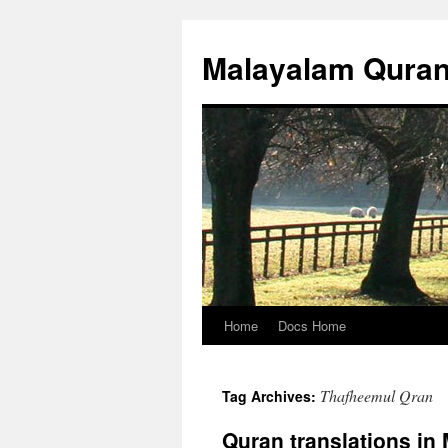
Malayalam Qura
Home
Docs Home
Skip
to
Thafheemul Qran
Tag Archives:
content
Quran translations in