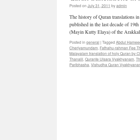
Posted on
July 31, 2011
by
admin
The history of Quran translations i
published in the last decade of 1
(Mayin Kutty Elaya) of the Arakka
Posted in
general
|
Tagged
Abdul Hamee
Cheriyamundam
,
Fathahu-rahman Fee Th
Malayalam translation of holy Quran by
Thanalil
,
Qurante Ulsara Vyakhyanam
,
Th
Paribhasha
,
Vishudha Quran Vyakhyana