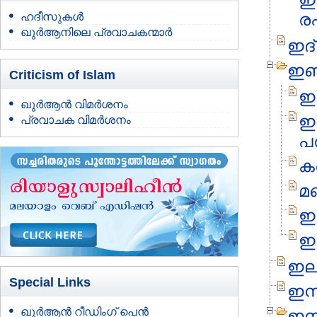
ര
ഹദീസുകള്‍
ഖുര്‍ആനിലെ പ്രവാചകന്മാര്‍
ഇദ്
ഇബ
Criticism of Islam
ഇ
ഖുര്‍ആന്‍ വിമര്‍ശനം
ഇബ
പ്രവാചക വിമര്‍ശനം
പര
ക
മ
ഇബ
ഇ
ഇല
Special Links
ഇസ്
ഖുർആൻ റീഡിംഗ് പെൻ
ഇസ്