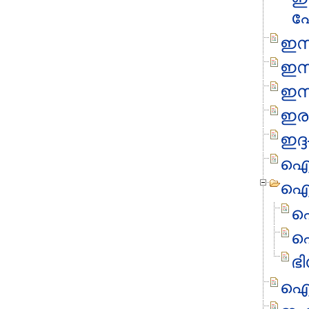
പ
ഇസ
ഇസ
ഇസ
ഇരു
ഇദ്
ഐക
ഐക
ഐ
ഐ
ഭ
ഐഹ