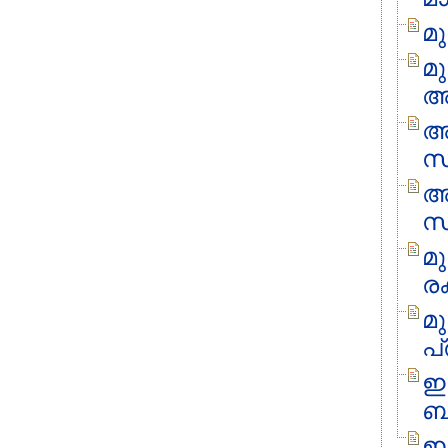
മ
മ
അ
അല
സ
അ
സ്
മ
രക
മു
പ
ഇ
ബ
ഇ