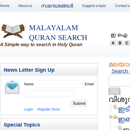
സന്ദേശങ്ങള്‍
Home
About us
Suggest a topic
Contact 
MALAYALAM
ഇ ഐ
QURAN SEARCH
A
B
C
A Simple way to search in Holy Quran
മലയാളം
News Letter Sign Up
Search 
Name
Email
വിശുദ
ഇടി
Login
Register Now!
ഇണ
Special Topics
ഇ