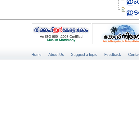
ഇംറ
ഇടത
Home
About Us
Suggest a topic
Feedback
Conta