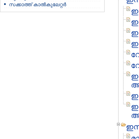
സക്കാത്ത് കാൽകുലേറ്റർ
ഇ
ഇ
ഇസ
ഇ
വേ
വ
ഇ
അ
ഇ
ഇ
ആവ
ഇസ്
മ