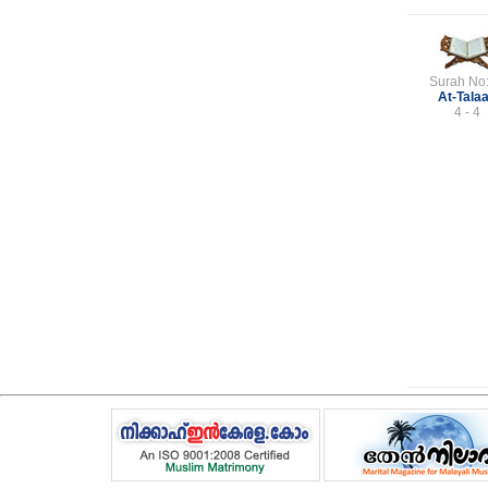
Surah No
At-Tala
4 - 4