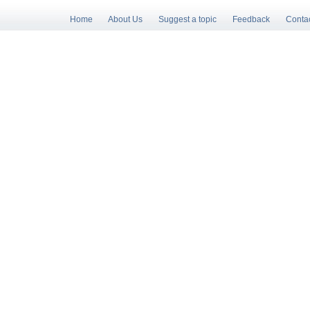
Home
About Us
Suggest a topic
Feedback
Conta