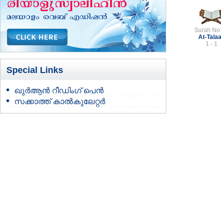
Surah No
At-Tala
1 - 1
Special Links
ഖുർആൻ റീഡിംഗ് പെൻ
സക്കാത്ത് കാൽകുലേറ്റർ