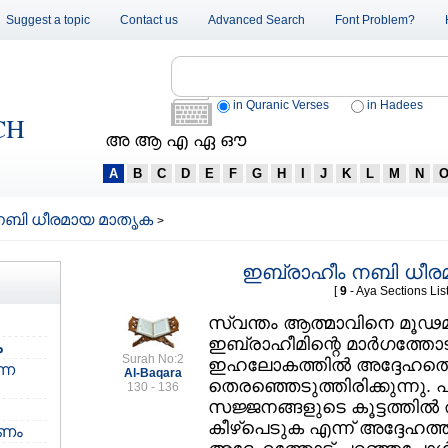
Suggest a topic
Contact us
Advanced Search
Font Problem?
in Quranic Verses
in Hadees
CH
അ ആ എ ഏ ഔ
A
B
C
D
E
F
G
H
I
J
K
L
M
N
നബി ധീരമായ മാതൃക
>
ഇബ്രാഹീം നബി ധീര
[
9
- Aya Sections List
സ്വന്തം ആത്മാവിനെ മൂഢമാ
ഇബ്രാഹീമിന്റെ മാര്‍ഗത്തോ
ക
Surah No:2
ഇഹലോകത്തില്‍ അദ്ദേഹത്ത
്ന
Al-Baqara
തെരഞ്ഞെടുത്തിരിക്കുന്നു.
130 - 136
സജ്ജനങ്ങളുടെ കൂട്ടത്തില്‍ 
കീഴ്‌പെടുക എന്ന്‌ അദ്ദേഹത്ത
കണം