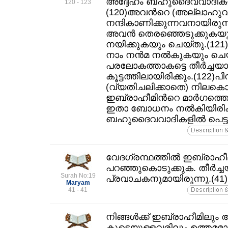
അദ്ദേഹം ബഹുദൈവവാദികളില്
120 - 123
(120)അവന്‍റെ (അല്ലാഹുവിന
നന്ദികാണിക്കുന്നവനായിരുന
അവന്‍ തെരഞ്ഞെടുക്കുകയും
നയിക്കുകയും ചെയ്തു.(121)
നാം നന്‍മ നല്‍കുകയും ചെയ്
പരലോകത്താകട്ടെ തീര്‍ച്ചയ
കൂട്ടത്തിലായിരിക്കും.(122)പിന്
(വ്യതിചലിക്കാതെ) നിലകൊള
ഇബ്രാഹീമിന്‍റെ മാര്‍ഗത്തെ 
ഇതാ ബോധനം നല്‍കിയിരിക്ക
ബഹുദൈവവാദികളില്‍ പെട്ടവ
വേദഗ്രന്ഥത്തില്‍ ഇബ്രാഹീമി
പറഞ്ഞുകൊടുക്കുക. തീര്‍ച
Surah No:19
പ്രവാചകനുമായിരുന്നു.(41)
Maryam
41 - 41
നിങ്ങള്‍ക്ക്‌ ഇബ്രാഹീമിലും 
കൂടെയുള്ളവരിലും ഉത്തമമായ 