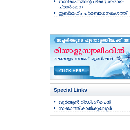
ഇബ്രാഹീമിന്റെ ശ്രദ്ധേയമായ
പ്രാര്‍ത്ഥന
ഇബ്രാഹീം പ്രബോധനരംഗത്ത്
Special Links
ഖുർആൻ റീഡിംഗ് പെൻ
സക്കാത്ത് കാൽകുലേറ്റർ