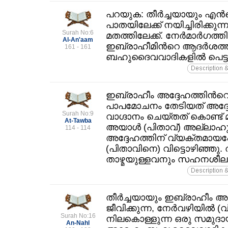
പറയുക: തീര്‍ച്ചയായും എന്
പാതയിലേക്ക്‌ നയിച്ചിരിക്കു
Surah No:6
മതത്തിലേക്ക്‌. നേര്‍മാര്‍ഗത
Al-An'aam
ഇബ്രാഹീമിന്‍റെ ആദര്‍ശത്തി
161 - 161
ബഹുദൈവവാദികളില്‍ പെട്ടവ
ഇബ്രാഹീം അദ്ദേഹത്തിന്‍റെ 
പാപമോചനം തേടിയത്‌ അദ്ദ
Surah No:9
വാഗ്ദാനം ചെയ്തത്‌ കൊണ്ട്‌ 
At-Tawba
അയാള്‍ (പിതാവ്‌) അല്ലാഹു
114 - 114
അദ്ദേഹത്തിന്‌ വ്യക്തമായപ
(പിതാവിനെ) വിട്ടൊഴിഞ്ഞു.
താഴ്മയുള്ളവനും സഹനശീലനു
തീര്‍ച്ചയായും ഇബ്രാഹീം അല്ല
ജീവിക്കുന്ന, നേര്‍വഴിയില്‍ 
Surah No:16
നിലകൊള്ളുന്ന ഒരു സമുദായ
An-Nahl