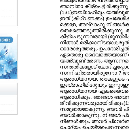
അദ്ദേഹത്തോട്‌ പറഞ്ഞപ്പോള്
ഞാനിതാ കീഴ്‌പെട്ടിരിക്കുന്ന
(131)ഇബ്രാഹീമും യഅ്ഖൂ
ഇത്‌ (കീഴ്‌വണക്കം) ഉപദേശി
മക്കളേ, അല്ലാഹു നിങ്ങള്‍ക
തെരഞ്ഞെടുത്തിരിക്കുന്നു. 
കീഴ്പെടുന്നവരായി (മുസ്ലി
നിങ്ങള്‍ മരിക്കാനിടയാകരുത
ഓരോരുത്തരും ഉപദേശിച്ചത്‌
ഏതൊരു ദൈവത്തെയാണ്‌ നിങ്
യഅ്ഖൂബ്‌ മരണം ആസന്നമായ സ
സന്തതികളോട്‌ ചോദിച്ചപ്പോള
സന്നിഹിതരായിരുന്നോ ? അവ
ആരാധ്യനായ, താങ്കളുടെ പ
ഇബ്രാഹീമിന്റേയും ഇസ്മാഈ
ആരാധ്യനായ ഏകദൈവത്തെ 
ആരാധിക്കും. ഞങ്ങള്‍ അവന്ന്‌ ക
ജീവിക്കുന്നവരുമായിരിക്കു
സമുദായമാകുന്നു. അവര്‍ പ്ര
അവര്‍ക്കാകുന്നു. നിങ്ങള്‍ പ്
നിങ്ങള്‍ക്കും. അവര്‍ പ്രവര്‍ത്ത
ചോദ്യം ചെയ്യപ്പെടുന്നതല