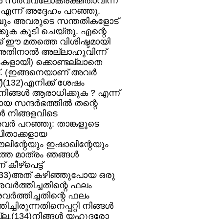
‍ സര്‍വ്വലോകരക്ഷിതാവിന്ന്‌
ു എന്ന്‌ അദ്ദേഹം പറഞ്ഞു.
ബും അവരുടെ സന്തതികളോട്‌
ക്കുക കൂടി ചെയ്തു. എന്റെ
്ക്‌ ഈ മതത്തെ വിശിഷ്ടമായി
അതിനാല്‍ അല്ലാഹുവിന്ന്‌
ംകളായി) ക്കൊണ്ടല്ലാതെ
്‌. (ഇങ്ങനെയാണ്‌ അവര്‍
)(132)എനിക്ക്‌ ശേഷം
ങള്‍ ആരാധിക്കുക ? എന്ന്‌
ന്ദര്‍ഭത്തില്‍ തന്റെ
്‍ നിങ്ങളവിടെ
ര്‍ പറഞ്ഞു: താങ്കളുടെ
ിതാക്കളായ
ലിന്റേയും ഇഷാഖിന്റേയും
മാത്രം ഞങ്ങള്‍
ീഴ്‌പെട്ട്‌
ം(133)അത്‌ കഴിഞ്ഞുപോയ ഒരു
വര്‍ത്തിച്ചതിന്റെ ഫലം
രവര്‍ത്തിച്ചതിന്റെ ഫലം
ിച്ചിരുന്നതിനെപ്പറ്റി നിങ്ങള്‍
്ല.(134)നിങ്ങള്‍ യഹൂദരോ