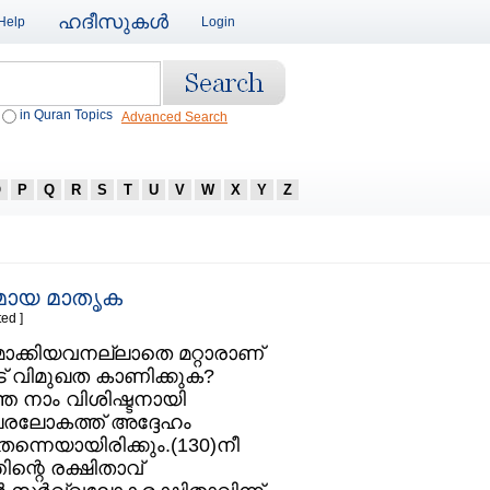
ഹദീസുകള്‍
Help
Login
in Quran Topics
Advanced Search
O
P
Q
R
S
T
U
V
W
X
Y
Z
മായ മാതൃക
ed ]
ക്കിയവനല്ലാതെ മറ്റാരാണ്‌
ട്‌ വിമുഖത കാണിക്കുക?
െ നാം വിശിഷ്ടനായി
 പരലോകത്ത്‌ അദ്ദേഹം
തന്നെയായിരിക്കും.(130)നീ
ിന്റെ രക്ഷിതാവ്‌