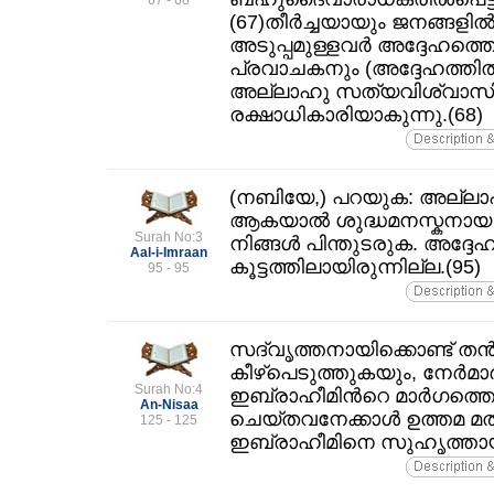
67 - 68
(67)തീര്‍ച്ചയായും ജനങ്ങളില
അടുപ്പമുള്ളവര്‍ അദ്ദേഹത്തെ
പ്രവാചകനും (അദ്ദേഹത്തില്
അല്ലാഹു സത്യവിശ്വാസ
രക്ഷാധികാരിയാകുന്നു.(68)
(നബിയേ,) പറയുക: അല്ലാഹു
ആകയാല്‍ ശുദ്ധമനസ്കനായ ഇ
Surah No:3
നിങ്ങള്‍ പിന്തുടരുക. അ
Aal-i-Imraan
കൂട്ടത്തിലായിരുന്നില്ല.(95)
95 - 95
സദ്‌വൃത്തനായിക്കൊണ്ട്‌ ത
കീഴ്പെടുത്തുകയും, നേര്‍മാര്‍ഗ
Surah No:4
ഇബ്രാഹീമിന്‍റെ മാര്‍ഗത്ത
An-Nisaa
ചെയ്തവനേക്കാള്‍ ഉത്തമ മത
125 - 125
ഇബ്രാഹീമിനെ സുഹൃത്തായി സ്