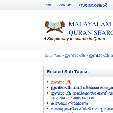
സന്ദേശങ്ങള്‍
Home
About us
MALAYALAM
QURAN SEAR
A Simple way to search in Quran
ഇബ്രാഹീം
ഇബ്രാഹീം 
Quran Topic
>
>
Related Sub Topics
ഇബ്രാഹീം
ഇബ്രാഹീം നബി ധീരമായ മാതൃ
ഇബ്രാഹീം നബിക്കെല്‍ക്കേണ്ടി വന
കടുത്ത പരീക്ഷണങ്ങള്‍
കഅബാ നിര്‍മ്മാണം
മഖാമു ഇബ്രാഹീമില്‍ നമസ്കരിക്