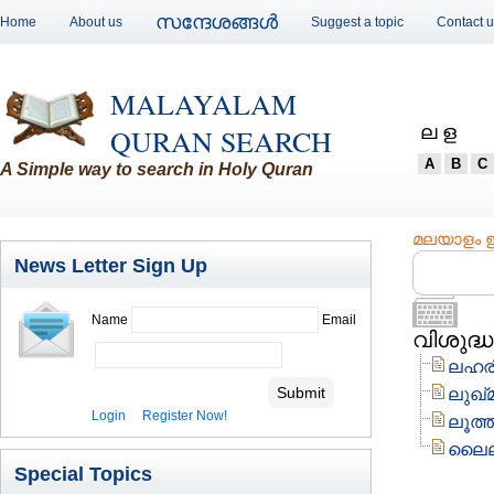
സന്ദേശങ്ങള്‍
Home
About us
Suggest a topic
Contact 
MALAYALAM
ല ള
QURAN SEARCH
A
B
C
A Simple way to search in Holy Quran
മലയാളം ഇം
News Letter Sign Up
Name
Email
വിശുദ്ധ
ലഹര
ലുഖ്മ
Login
Register Now!
ലൂത്
ലൈലത
Special Topics