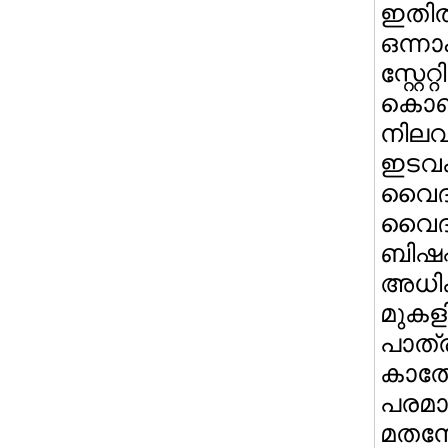
ഇതില
ഒന്നാ
സ്റ്
കൊണ്
നിലവ
ഇടവ
വൈദ
വൈദ
ബിഷ
അധികാ
മുക
പാത്
കാതോല
പരമാ
മതനേ