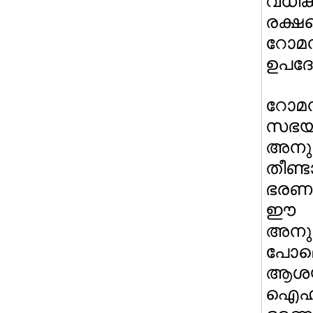
വധി
രക്ഷ
റോമ
ഉപദേശ
റോമന
സഭയ
അനുഗ
തീണ്
ഭരണകൂ
ഈ സം
അനുഗ
പോലെ
ആശയപ
ഐഹി