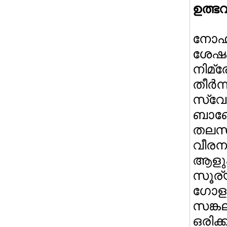
ഉത്ഭ
നോഹ
ശേഷം
നിമ്
തീര
സ്വ
ബാബ
തലസ്ഥ
വീരന
ആളു
സൂര്
ഗോളങ
സങ്ക
ഒരി