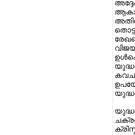
അദ്ദ
ആകാശ
അതിന
തൊട്
രേഖപ
വിജയം
ഉള്
യുദ്
കവച
ഉപയ
യുദ്ധ
യുദ്
ചക്രവ
ക്രിസ