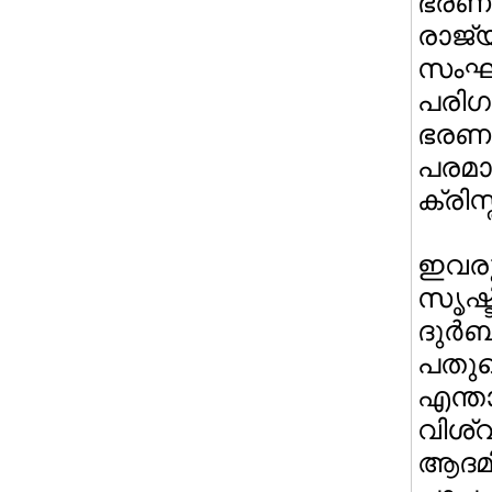
ഭരണ
രാജ്
സംഘ
പരി
ഭരണകര
പരമ
ക്രിസ
ഇവര
സൃഷ്
ദുര്
പതുക
എന്
വിശ്വ
ആദമി