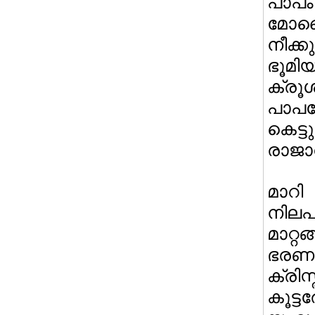
പാപം 
മോശ
നീക്
ഭൂമി
ക്രൂ
പാപമ
കെട്
രാജാ
മാറ
നിലപ
മാറ്
ഭരണക
ക്രി
കൂട്ട