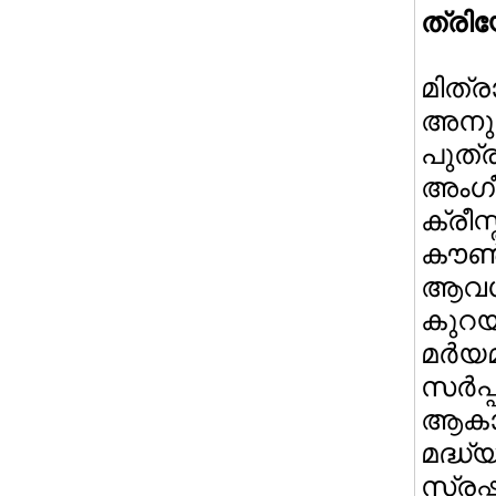
ത്രി
മിത്
അനുക
പുത്
അംഗീ
ക്ര
കൗണ്
ആവശ്
കുറയ
മര്‍യ
സര്‍
ആക
മദ്ധ
സ്രഷ