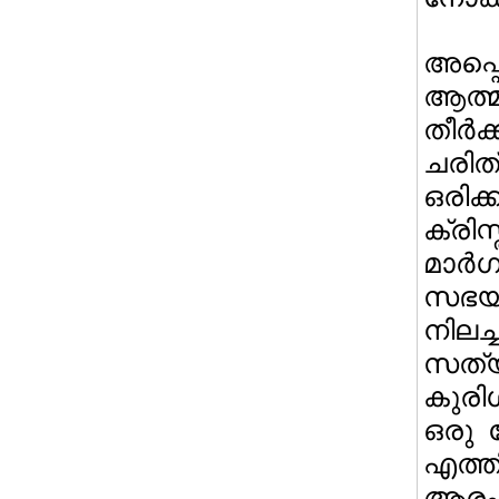
അപ്പ
ആത്
തീര
ചരിത
ഒരിക
ക്രി
മാര്
സഭയില
നില
സത്
കുരിശ
ഒരു ന
എത്തി
ആരംഭ