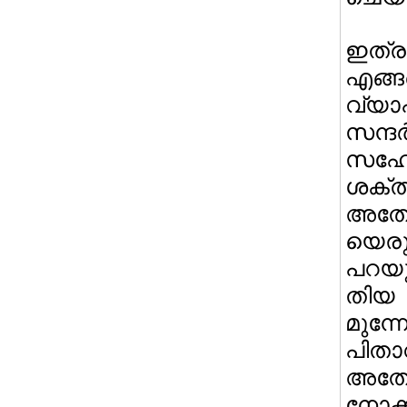
ഇത്ര
എങ്
വ്
സന്ദ
സഹോ
ശക്
അത
യെരു
പറയു
തിയ 
മുന്
പിത
അതോ 
നോക്