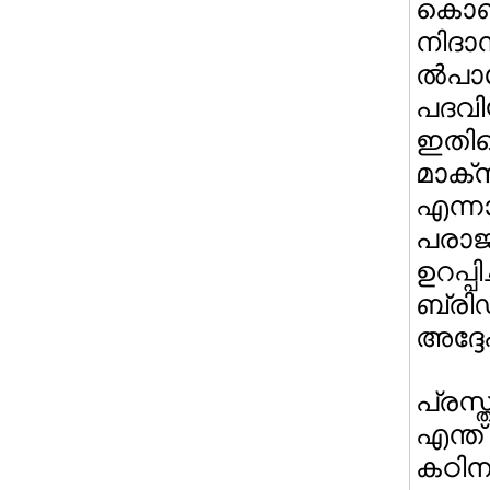
കൊണ്
നിദാ
ല്‍പ
പദവി
ഇതിന
മാക്
എന
പരാജ
ഉറപ്പ
ബ്രി
അദ്ദ
പ്രസ
എന്ത
കഠി