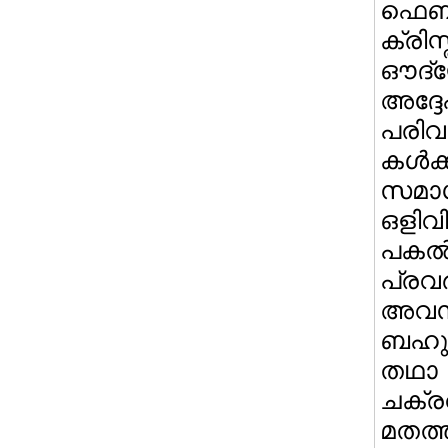
ഫെബ്ര
ക്രി
ഔദ്
അദ്ദേ
പരിവ
കള്‍
സമാ
ഒളിവ
പകല്
പ്ര
അവസ
ബഹുദ
തഥാ
ചക്
മതത