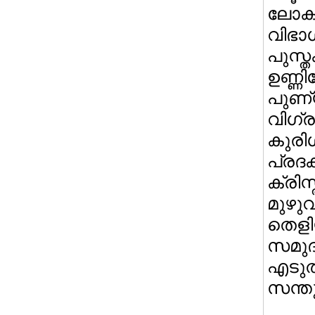
ലോകത
വിഭാ
പുസ്ത
ഉണ്ണ
പുണ്യ
വിഗ്ര
കുരി
പ്ര
ക്രി
മുഴു
തെളി
സമു
എടുത
സന്തു