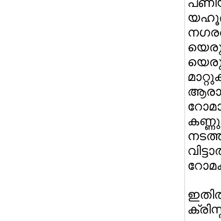
പണിയ
യഹൂ
നഗര
യെരുശ
യെര
മാറ
ആരാധ
റോമാ
കണ്
നടത
വിട്
റോമക്
ഇതി
ക്രി