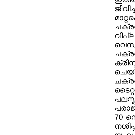
ജീവി
മാറ്
ചക്ര
വിപ്ല
വെസ
ചക്ര
ക്ര
ചെയ
ചക്
ടൈറ്
പലസ്
പരാജയ
70 സ
നശിപ