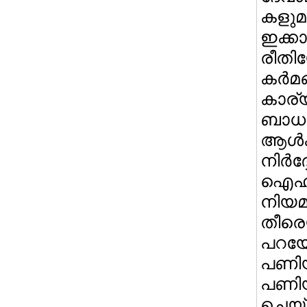
കളുമ
ഇക്ക
രീത
കര്
കാര
ബാധ
ആള്
നിര്‍
ഐഹി
നിയമ
തീര
പറയേ
പണിയ
പണിയ
ചെയ്