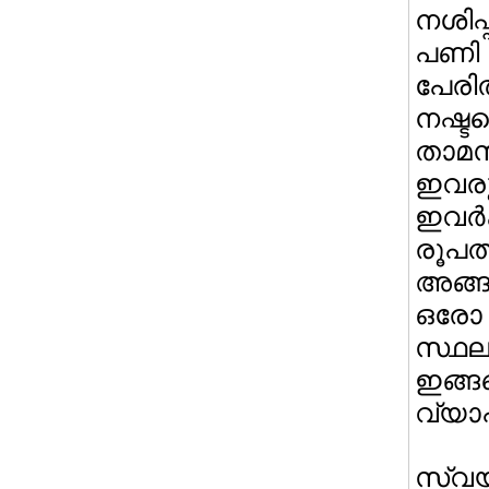
നശിപ്
പണി 
പേരി
നഷ്ടപ
താമസ
ഇവരു
ഇവര്
രൂപത
അങ്
ഒരോ
സ്ഥ
ഇങ്
വ്യാപ
സ്വയ