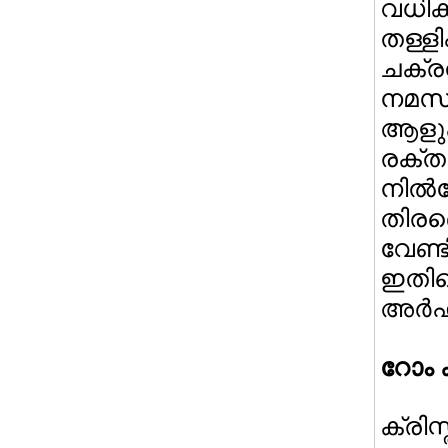
വധിക്
തള്
ചക്
നമസ്
ആളുക
രക്
നില്
തിരഞ
വേണ്
ഇതി
അര്‍ഹ
റോം 
ക്രി