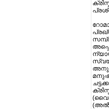
ക്രി
പ്രശ്
റോമാ
പ്രഖ
സമ്പ
അപ്പ
ന്യാ
സ്വയ
അനുയ
മന
ചട്ട
ക്രി
(വൈദ
(അല്‍