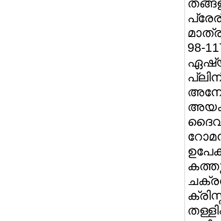
തങ്ങ
പ്രേ
മാത്ര
98-11
ഏഷ്
പ്ലിന
അനേ
അയക്
ദൈവമ
റോമന
ഉപേക
കത്തു
ചക്ര
ക്രിസ
തള്ള