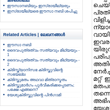
കഴിഞ്ഞില്ല
ചെയ്
ഈസാനബിയും ഇസ്രായീല്യരും
പ്ര
ഇസ്രായീല്യരെ ഈസാ നബി ശപിച്ചു
വി
ന്യായ
വായി
Related Articles |
ലേഖനങ്ങള്‍
ഇവര
ഈസാ നബി
യിരു
ദൈവപുത്രത്വം സത്യവും മിഥ്യയും -
1
പരി
ദൈവപുത്രത്വം സത്യവും മിഥ്യയും -
അതിന
2
ക്രിസ്ത്യാനിസഭ ക്രിസ്തുവിന്റെ
നേര്‍
സഭയല്ല
മറ്റ്
ക്രിസ്തുമതം അഥവാ മിത്രാസ്മതം
മതപര
ക്രിസ്തുമാര്‍ഗം പൂര്‍വീകരിക്കപ്പെടണം;
പക്ഷേ എങ്ങനെ?
തന്ന
യേശുക്രിസ്തുവിന്റെ പിന്‍ഗാമി
അഭി
യേ