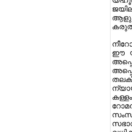
യഹൂദ
ജയില
ആളുക
കരുതു
നീറോ
ഈ യി
അപ്
അപ്പ
തലക
ന്യായ
കള്ള
റോമന
സംസ്‌
സഭാവ