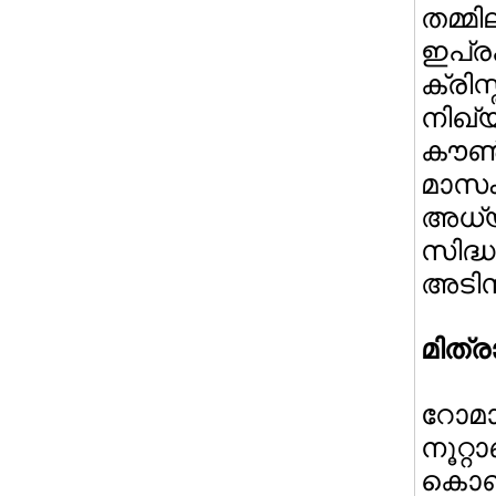
തമ്മ
ഇപ്ര
ക്രി
നി
കൗണ്‍
മാസം
അധ്യക
സിദ
അടിസ
മിത്
റോമാ
നൂറ്
കൊണ്‍