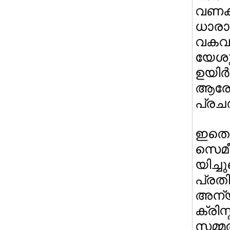
വണക
ധാരാ
വകവച
യേ
ഉയിര
ആരോഹ
പ്രചരി
ഇതെ
സെമ
യിച
പ്രതി
അന്
ക്രി
സമ്മ