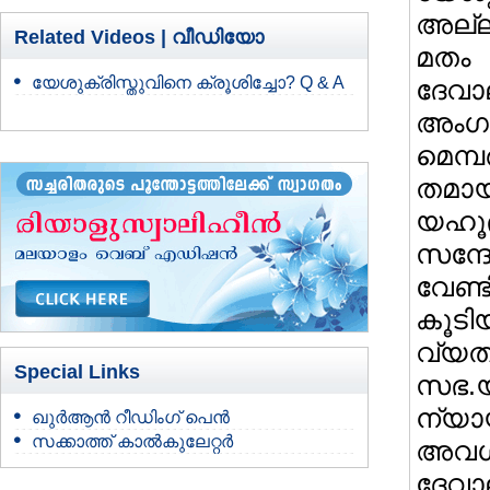
അല്ല
Related Videos |
വീഡിയോ
മതം
യേശുക്രിസ്തുവിനെ ക്രൂശിച്ചോ? Q & A
ദേവ
അംഗങ
മെമ്പ
തമായ
യഹൂദ
സന്ദ
വേണ്
കൂടിയ
വ്യ
Special Links
സഭ.
ന്യാ
ഖുർആൻ റീഡിംഗ് പെൻ
സക്കാത്ത് കാൽകുലേറ്റർ
അവഗണ
ദേവ