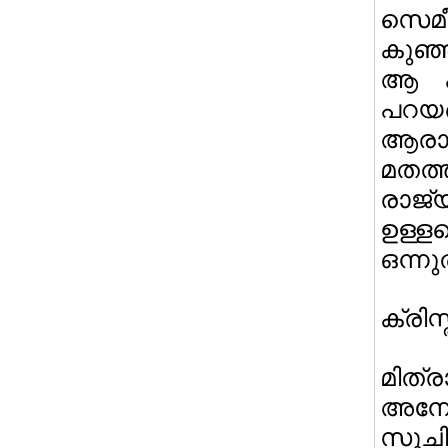
സെമീറ
കുഞ്ഞ
ആ കു
പറയപ
ആരാധി
മതത്
രാജ്
ഉള്
ഒന്ന
ക്രി
മിത്ര
അനേ
സൂചി