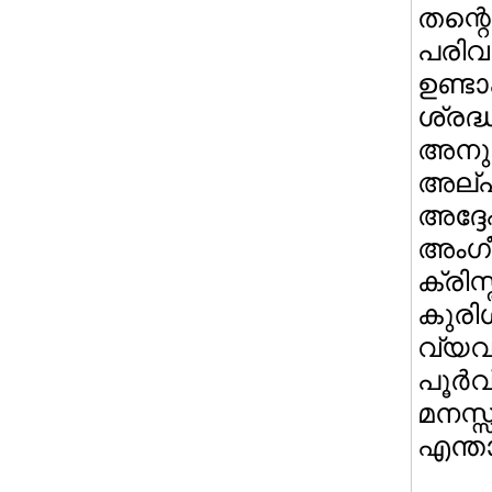
തന്റെ
പരിവ
ഉണ്ട
ശ്രദ
അനുഷ
അല്പം
അദ്ദേ
അംഗീ
ക്രിസ
കുരി
വ്യവ
പൂര്‍
മനസ
എന്താ