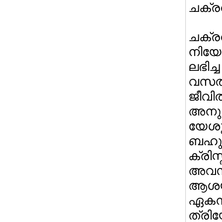
ചക്രവ
ചക്ര
നിയോഗ
ലഭിച്
വസത
ജീവി
അനുവ
യേശു
ബഹു
ക്രിസ
അവസാ
ആശയ
ഏകന
ത്രി