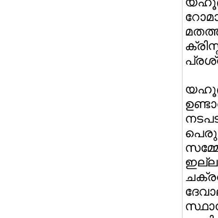
യഹൂ
റോമാ
മതത
ക്രി
പ്രശ
യഹൂദ
ഉണ്ട
നടപട
പെരുന
സമ്മ
ഇല്ല
ചക്
ദേവ
സ്ഥാ