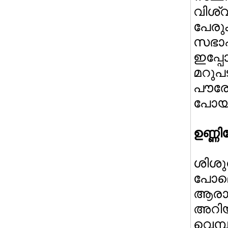
വിശ്
പേരു
സഭാപ
ഇപ്പ
മറുപ
പൗര
പോയ്‌
ഉണ്ണ
ശിശു
പോല
ആരാധ
അറിയ
വെമ്