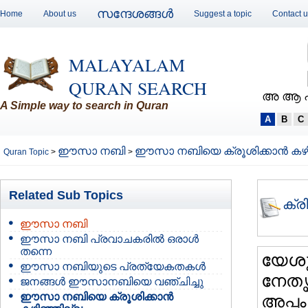
സന്ദേശങ്ങള്‍
Home
About us
Suggest a topic
Contact 
MALAYALAM
QURAN SEARCH
അ ആ 
A Simple way to search in Quran
A
B
C
ഈസാ നബി
ഈസാ നബിയെ ക്രൂശിക്കാന്‍ കഴ
Quran Topic
>
>
Related Sub Topics
ക്ര
ഈസാ നബി
ഈസാ നബി പ്രവാചകരില്‍ ഒരാള്‍
തന്നെ
യേശു
ഈസാ നബിയുടെ പ്രത്യേകതകള്‍
നേതൃ
ജനങ്ങള്‍ ഈസാനബിയെ വഞ്ചിച്ചു
ഈസാ നബിയെ ക്രൂശിക്കാന്‍
അപ്പ