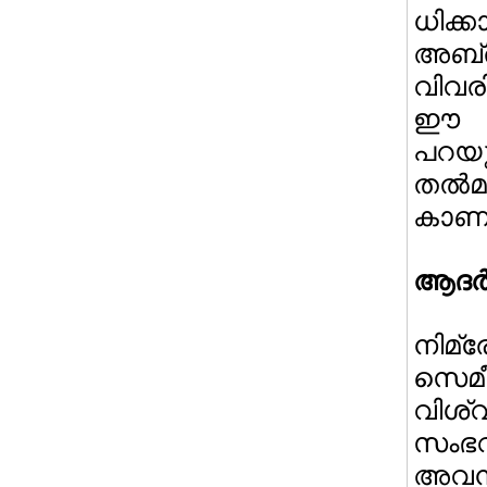
ധിക്
അബ്ര
വിവരി
ഈ സ
പറയ
തല്
കാണാ
ആദര്
നിമ
സെമീ
വിശ
സംഭവി
അവന്