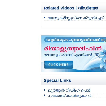
Related Videos |
വീഡിയോ
യേശുക്രിസ്തുവിനെ ക്രൂശിച്ചോ? 
Special Links
ഖുർആൻ റീഡിംഗ് പെൻ
സക്കാത്ത് കാൽകുലേറ്റർ