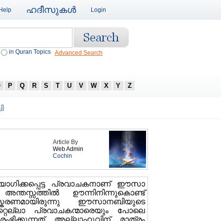
ഹദീസുകള്‍
Help
Login
in Quran Topics
Advanced Search
O
P
Q
R
S
T
U
V
W
X
Y
Z
ി
Article By
Web Admin
Cochin
ഗിക്കപ്പെട്ട പ്രവാചകനാണ് ഈസാ
തസ്സത്തില്‍ ഊന്നിനിന്നുകൊണ്ട്
്കരണമായിരുന്നു ഈസാനബിയുടെ
റ്റെല്ലാ പ്രവാചകന്മാരെയും പോലെ
്കുന്നത് അല്ലാഹുവിന് മാത്രം