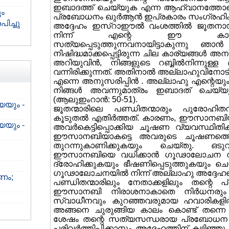
ഇബാദത്ത് ചെയ്യുക എന്ന ആഹ്വാനത്ത
ം
പ്രബോധനം ഖുര്‍ആന്‍ ഇപ്രകാരം സംഗ്രഹിക്ക
ച്ചു
അദ്ദേഹം ഇസ്റാഈല്‍ വംശത്തില്‍ ജൂതനായി
നിന്ന് എന്റെ ഈ കാലഘട്ടത
സത്യപ്പെടുത്തുന്നവനായിട്ടാകുന്നു ഞാന്‍ നിയ
നിഷിദ്ധമാക്കപ്പെട്ടിരുന്ന ചില കാര്യങ്ങള്‍ അ
അറിയുവിന്‍, നിങ്ങളുടെ റബ്ബില്‍നിന്നുള്ള
വന്നിരിക്കുന്നത്. അതിനാല്‍ അല്ലാഹുവിനോട് 
എന്നെ അനുസരിപ്പിന്‍ . അല്ലാഹു എന്റെയും 
നിങ്ങള്‍ അവന്നുമാത്രം ഇബാദത് ചെയ്യു
(ആലുഇംറാന്‍: 50-51).
യയും -
ജൂതന്മാരിലെ പണ്ഡിതന്മാരും പുരോഹി
കൂടുതല്‍ എതിര്‍ത്തത്. കാരണം, ഈസാനബിയ
യയും -
അവര്‍കെട്ടിപ്പൊക്കിയ ചൂഷണ വ്യവസ്ഥിതിക
ഈസാനബിയാകട്ടെ അവരുടെ ചൂഷണത്തെ
തുറന്നുകാണിക്കുകയും ചെയ്തു. ഒടു
ഈസാനബിയെ വധിക്കാന്‍ ഗൂഢാലോചന നട
ദ്രോഹിക്കുകയും ഭീഷണിപ്പെടുത്തുകയും ചെയ
ഗൂഢാലോചനയില്‍ നിന്ന് അല്ലാഹു അദ്ദേഹത്
ടണം;
പണ്ഡിതന്മാരിലും നേതാക്കളിലും തന്റെ പ
ഈസാനബി നിരാശനാകാതെ നിര്‍ധനരു
സ്വാധീനവും കുറഞ്ഞവരുമായ ഹവാരികളില്‍ 
അങ്ങനെ ചുരുങ്ങിയ കാലം കൊണ്ട് തന്നെ അ
ശേഷം തന്റെ സത്യസന്ധരായ പ്രബോധന പ്രവ
പരിവര്‍ത്തിപ്പിക്കാനും അദ്ദേഹത്തിന് കഴി