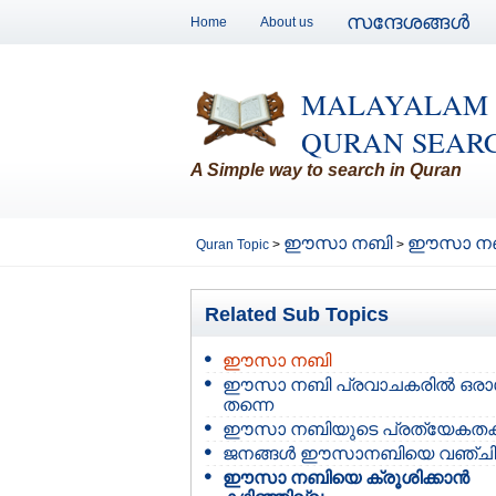
സന്ദേശങ്ങള്‍
Home
About us
MALAYALAM
QURAN SEAR
A Simple way to search in Quran
ഈസാ നബി
ഈസാ നബിയ
Quran Topic
>
>
Related Sub Topics
ഈസാ നബി
ഈസാ നബി പ്രവാചകരില്‍ ഒരാള
തന്നെ
ഈസാ നബിയുടെ പ്രത്യേകതക
ജനങ്ങള്‍ ഈസാനബിയെ വഞ്ചിച
ഈസാ നബിയെ ക്രൂശിക്കാന്‍