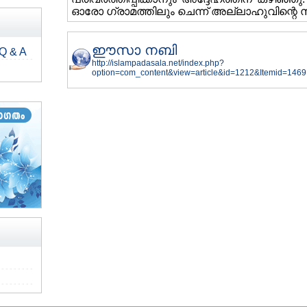
ഓരോ ഗ്രാമത്തിലും ചെന്ന് അല്ലാഹുവിന്റെ സന്
ഈസാ നബി
Q & A
http://islampadasala.net/index.php?
option=com_content&view=article&id=1212&Itemid=1469