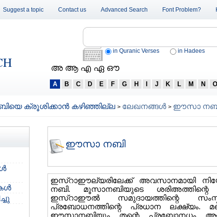
Suggest a topic
Contact us
Advanced Search
Font Problem?
in Quranic Verses
in Hadees
CH
അ ആ എ ഏ ഔ
A
B
C
D
E
F
G
H
I
J
K
L
M
N
െ ക്രൂശിക്കാന്‍ കഴിഞ്ഞില്ല
ലേഖനങ്ങള്‍
ഈസാ നബ
>
>
ഈസാ നബി
്‍
ഇസ്റാഈല്യരിലേക്ക് അവസാനമായി നിയോ
ള്‍
നബി. മൂസാനബിയുടെ ശരിഅത്തിന്റെ അന്
ഇസ്റാഈല്‍ സമുദായത്തിന്റെ സംസ
്ചു
പ്രബോധനത്തിന്റെ പ്രധാന ലക്ഷ്യം. മ
ഈസാനബിയും തന്റെ പ്രബോനധം ആരംഭിക