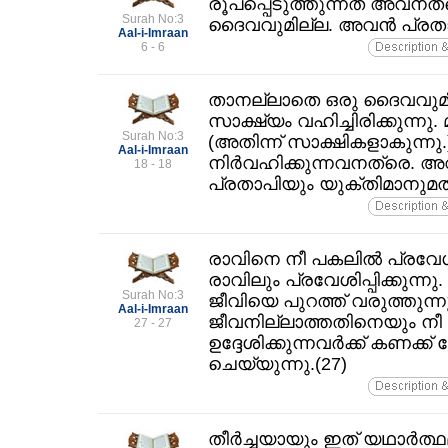
രൂപപ്പെടുത്തുന്നത്‌ അവന
Surah No:3
ദൈവവുമില്ല. അവന്‍ പ്രതാ
Aal-i-Imraan
6 - 6
താനല്ലാതെ ഒരു ദൈവവുമില
സാക്ഷ്യം വഹിച്ചിരിക്കുന്ന
Surah No:3
(അതിന്ന്‌ സാക്ഷികളാകുന്നു
Aal-i-Imraan
നിര്‍വഹിക്കുന്നവനത്രെ.
18 - 18
പ്രതാപിയും യുക്തിമാനുമത
രാവിനെ നീ പകലില്‍ പ്രവേശി
രാവിലും പ്രവേശിപ്പിക്കുന്നു.
Surah No:3
ജീവിയെ പുറത്ത്‌ വരുത്തുന്നു.
Aal-i-Imraan
ജീവനില്ലാത്തതിനെയും നീ പ
27 - 27
ഉദ്ദേശിക്കുന്നവര്‍ക്ക്‌ കണക
ചെയ്യുന്നു.(27)
തീര്‍ച്ചയായും ഇത്‌ യഥാര്‍