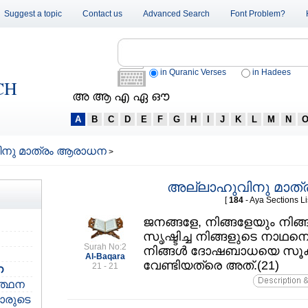
Suggest a topic
Contact us
Advanced Search
Font Problem?
in Quranic Verses
in Hadees
CH
അ ആ എ ഏ ഔ
A
B
C
D
E
F
G
H
I
J
K
L
M
N
നു മാത്രം ആരാധന
>
അല്ലാഹുവിനു മാത
[
184
- Aya Sections Li
ജനങ്ങളേ, നിങ്ങളേയും നിങ്
സൃഷ്ടിച്ച നിങ്ങളുടെ നാഥനെ 
Surah No:2
നിങ്ങള്‍ ദോഷബാധയെ സൂക്ഷിച്
Al-Baqara
വേണ്ടിയത്രെ അത്‌.(21)
21 - 21
ന
‍ത്ഥന
ാരുടെ