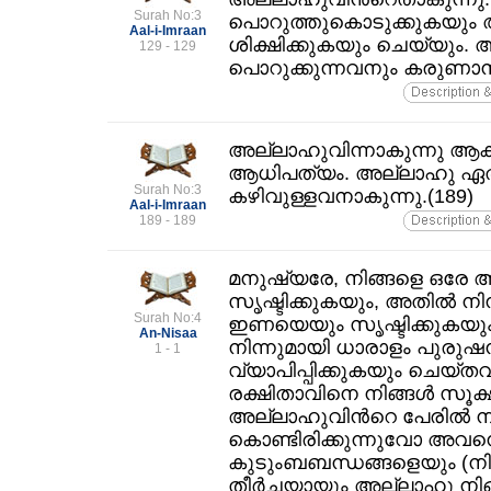
Surah No:3
പൊറുത്തുകൊടുക്കുകയും അവ
Aal-i-Imraan
ശിക്ഷിക്കുകയും ചെയ്യും
129 - 129
പൊറുക്കുന്നവനും കരുണാനി
അല്ലാഹുവിന്നാകുന്നു ആക
ആധിപത്യം. അല്ലാഹു ഏത്‌
Surah No:3
കഴിവുള്ളവനാകുന്നു.(189)
Aal-i-Imraan
189 - 189
മനുഷ്യരേ, നിങ്ങളെ ഒരേ ആത്
സൃഷ്ടിക്കുകയും, അതില്‍ നി
Surah No:4
ഇണയെയും സൃഷ്ടിക്കുകയും,
An-Nisaa
നിന്നുമായി ധാരാളം പുരുഷന
1 - 1
വ്യാപിപ്പിക്കുകയും ചെയ്
രക്ഷിതാവിനെ നിങ്ങള്‍ സൂക്
അല്ലാഹുവിന്‍റെ പേരില്‍ ന
കൊണ്ടിരിക്കുന്നുവോ അവനെ 
കുടുംബബന്ധങ്ങളെയും (നിങ്
തീര്‍ച്ചയായും അല്ലാഹു നിങ്