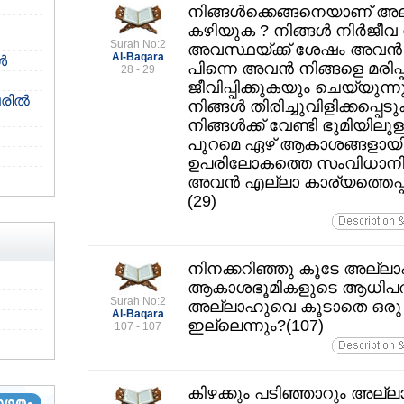
നിങ്ങള്‍ക്കെങ്ങനെയാണ്‌ അ
കഴിയുക ? നിങ്ങള്‍ നിര്‍ജീവ
Surah No:2
അവസ്ഥയ്ക്ക്‌ ശേഷം അവന്‍ നിങ
Al-Baqara
‍
പിന്നെ അവന്‍ നിങ്ങളെ മരിപ്പ
28 - 29
ജീവിപ്പിക്കുകയും ചെയ്യുന്നു.
ില്‍
നിങ്ങള്‍ തിരിച്ചുവിളിക്കപ്
നിങ്ങള്‍ക്ക്‌ വേണ്ടി ഭൂമിയിലു
പുറമെ ഏഴ്‌ ആകാശങ്ങളായി ക
ഉപരിലോകത്തെ സംവിധാനിച്
അവന്‍ എല്ലാ കാര്യത്തെപ്പ
(29)
നിനക്കറിഞ്ഞു കൂടേ അല്ലാ
ആകാശഭൂമികളുടെ ആധിപത്യമെന
Surah No:2
അല്ലാഹുവെ കൂടാതെ ഒരു
Al-Baqara
ഇല്ലെന്നും?(107)
107 - 107
കിഴക്കും പടിഞ്ഞാറും അല്ലാ