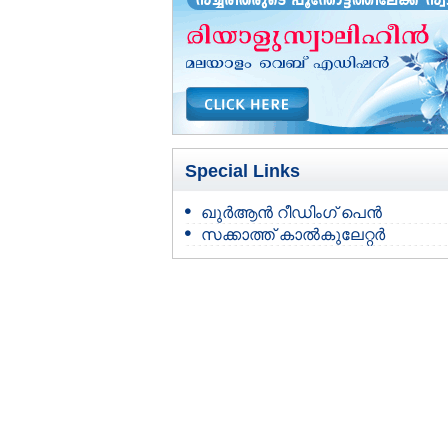
Special Links
ഖുർആൻ റീഡിംഗ് പെൻ
സക്കാത്ത് കാൽകുലേറ്റർ