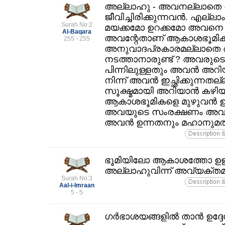
അല്ലാഹു - അവനല്ലാതെ ദ
ജീവിച്ചിരിക്കുന്നവന്‍. എല്ലാം
Surah No:2
മയക്കമോ ഉറക്കമോ അവനെ 
Al-Baqara
അവന്റേതാണ്‌ ആകാശഭൂമികള
255 - 255
അനുവാദപ്രകാരമല്ലാതെ അവ
നടത്താനാരുണ്ട്‌ ? അവരുടെ മ
പിന്നിലുള്ളതും അവന്‍ അറി
നിന്ന്‌ അവന്‍ ഇച്ഛിക്കുന്നതല്
സൂക്ഷ്മമായി അറിയാന്‍ കഴ
ആകാശഭൂമികളെ മുഴുവന്‍ ഉള
അവയുടെ സംരക്ഷണം അവന്ന്‌
അവന്‍ ഉന്നതനും മഹാനുമത്
ഭൂമിയിലോ ആകാശത്തോ ഉള
അല്ലാഹുവിന്ന്‌ അവ്യക്തമായ
Surah No:3
Aal-i-Imraan
5 - 5
ഗര്‍ഭാശയങ്ങളില്‍ താന്‍ ഉദ്ദ