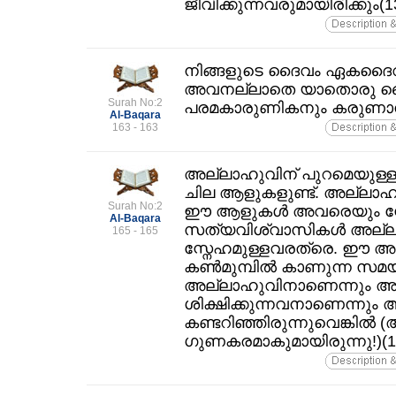
ജീവിക്കുന്നവരുമായിരിക്കും(1
നിങ്ങളുടെ ദൈവം ഏകദൈവം
അവനല്ലാതെ യാതൊരു ദൈ
Surah No:2
പരമകാരുണികനും കരുണാനി
Al-Baqara
163 - 163
അല്ലാഹുവിന്‌ പുറമെയുള്ള
ചില ആളുകളുണ്ട്‌. അല്ലാഹു
Surah No:2
ഈ ആളുകള്‍ അവരെയും സ്നേഹ
Al-Baqara
സത്യവിശ്വാസികള്‍ അല്
165 - 165
സ്നേഹമുള്ളവരത്രെ. ഈ അ
കണ്‍മുമ്പില്‍ കാണുന്ന സമയത
അല്ലാഹുവിനാണെന്നും അ
ശിക്ഷിക്കുന്നവനാണെന്നും അ
കണ്ടറിഞ്ഞിരുന്നുവെങ്കില്‍ (
ഗുണകരമാകുമായിരുന്നു!)(1