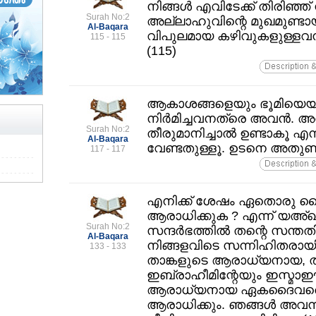
നിങ്ങള്‍ എവിടേക്ക്‌ തിരിഞ്ഞ്‌ 
Surah No:2
അല്ലാഹുവിന്റെ മുഖമുണ്ടായ
Al-Baqara
വിപുലമായ കഴിവുകളുള്ളവനു
115 - 115
(115)
ആകാശങ്ങളെയും ഭൂമിയെയും
നിര്‍മിച്ചവനത്രെ അവന്‍.
Surah No:2
തീരുമാനിച്ചാല്‍ ഉണ്ടാകൂ എന
Al-Baqara
വേണ്ടതുള്ളൂ. ഉടനെ അതുണ്ട
117 - 117
എനിക്ക്‌ ശേഷം ഏതൊരു ദൈ
ആരാധിക്കുക ? എന്ന്‌ യഅ
Surah No:2
സന്ദര്‍ഭത്തില്‍ തന്റെ സന്തത
Al-Baqara
നിങ്ങളവിടെ സന്നിഹിതരായി
133 - 133
താങ്കളുടെ ആരാധ്യനായ, ത
ഇബ്രാഹീമിന്റേയും ഇസ്മാഈ
ആരാധ്യനായ ഏകദൈവത്തെ 
ആരാധിക്കും. ഞങ്ങള്‍ അവന്ന്‌ ക