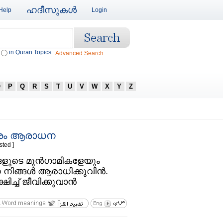
ഹദീസുകള്‍
Help
Login
in Quran Topics
Advanced Search
O
P
Q
R
S
T
U
V
W
X
Y
Z
്രം ആരാധന
sted ]
ങളുടെ മുന്‍ഗാമികളേയും
നിങ്ങള്‍ ആരാധിക്കുവിന്‍.
ച്‌ ജീവിക്കുവാന്‍