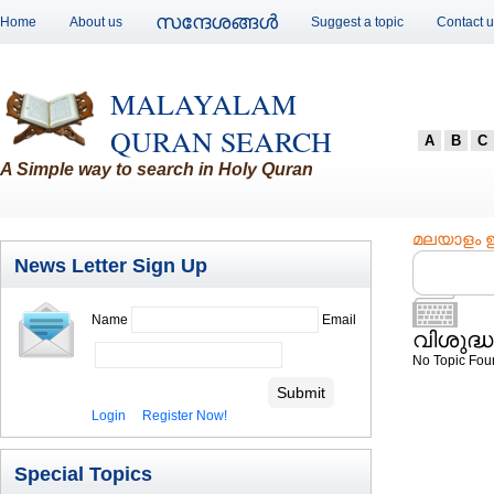
സന്ദേശങ്ങള്‍
Home
About us
Suggest a topic
Contact 
MALAYALAM
QURAN SEARCH
A
B
C
A Simple way to search in Holy Quran
മലയാളം ഇം
News Letter Sign Up
Name
Email
വിശുദ്ധ
No Topic Fou
Login
Register Now!
Special Topics