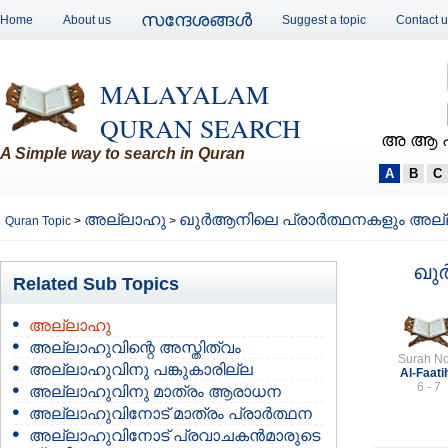
സന്ദേശങ്ങള്‍
Home
About us
Suggest a topic
Contact 
MALAYALAM
QURAN SEARCH
അ ആ 
A Simple way to search in Quran
A
B
C
അല്ലാഹു
ഖുര്‍ആനിലെ പ്രാര്‍ത്ഥനകളും അല
Quran Topic
>
>
ഖുര
Related Sub Topics
അല്ലാഹു
അല്ലാഹുവിന്റെ അസ്തിത്വം
Surah No
അല്ലാഹുവിനു പങ്കുകാരില്ല
Al-Faati
6 - 7
അല്ലാഹുവിനു മാത്രം ആരാധന
അല്ലാഹുവിനോട് മാത്രം പ്രാര്‍ത്ഥന
അല്ലാഹുവിനോട് പ്രവാചകന്‍മാരുടെ