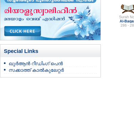
Surah No
Al-Baqa
286 - 2
Special Links
ഖുർആൻ റീഡിംഗ് പെൻ
സക്കാത്ത് കാൽകുലേറ്റർ