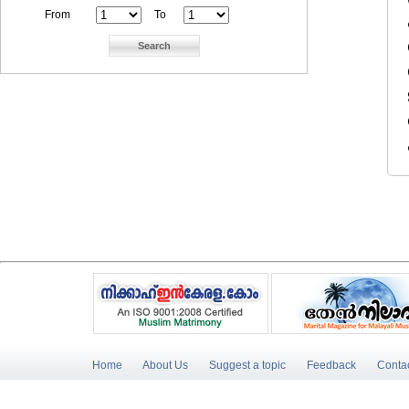
From
To
Home
About Us
Suggest a topic
Feedback
Conta