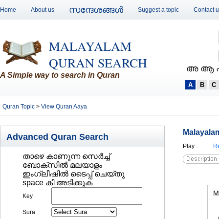
സന്ദേശങ്ങള്‍
Home
About us
Suggest a topic
Contact 
MALAYALAM
QURAN SEARCH
അ ആ 
A Simple way to search in Quran
A
B
C
Quran Topic
>
View Quran Aaya
Malayalam
Advanced Quran Search
Play
:
Re
താഴെ കാണുന്ന സെര്‍ച്ച്‌
ബോക്സില്‍ മലയാളം
ഇംഗ്ലീഷില്‍ ടൈപ്പ് ചെയ്തു
space കീ അടിക്കുക
M
Key
Sura