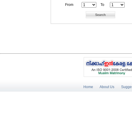
From
To
Home
About Us
Sugges