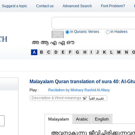
Suggest a topic
Contact us
Advanced Search
Font Problem?
in Quranic Verses
in Hadees
CH
അ ആ എ ഏ ഔ
A
B
C
D
E
F
G
H
I
J
K
L
M
N
Malayalam Quran translation of sura 40: Al-Gha
Play
:
Recitation by Mishary Rashid Al Afasy
Malayalam
Arabic
English
അവനാകുന്നു ജീവിച്ചിരിക്കുന്