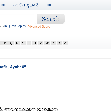
ഹദീസുകള്‍
Help
Login
in Quran Topics
Advanced Search
O
P
Q
R
S
T
U
V
W
X
Y
Z
afir , Ayah: 65
നവന്‍. അവനല്ലാതെ യാതൊരു