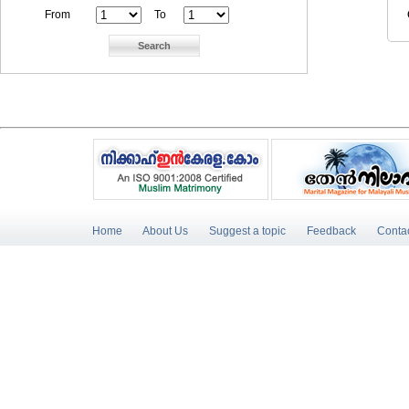
From
To
Home
About Us
Suggest a topic
Feedback
Conta