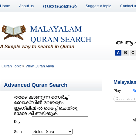
സന്ദേശങ്ങള്‍
Home
About us
Suggest a topic
Contact 
MALAYALAM
QURAN SEARCH
അ ആ 
A Simple way to search in Quran
A
B
C
Quran Topic
>
View Quran Aaya
Malayalam
Advanced Quran Search
Play
:
Re
താഴെ കാണുന്ന സെര്‍ച്ച്‌
ബോക്സില്‍ മലയാളം
ഇംഗ്ലീഷില്‍ ടൈപ്പ് ചെയ്തു
space കീ അടിക്കുക
M
Key
Sura