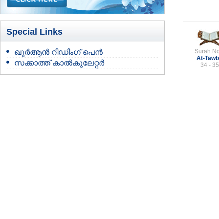
Special Links
ഖുർആൻ റീഡിംഗ് പെൻ
Surah No
At-Taw
സക്കാത്ത് കാൽകുലേറ്റർ
34 - 35