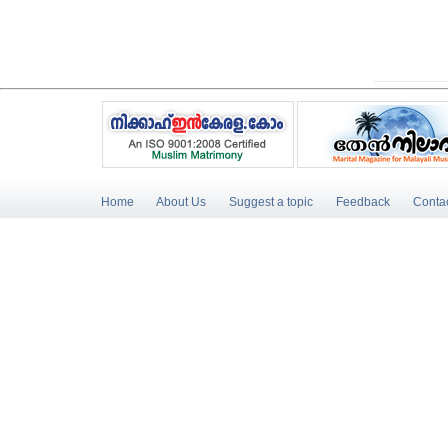
Home
About Us
Suggest a topic
Feedback
Conta