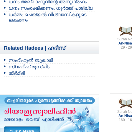
ധനം അല്ലാഹുവിന്റെ അനുഗ്രഹം
ധനം സംരക്ഷിക്കണം, ധൂര്‍ത്ത് പാടില്ല
ധര്‍മ്മം ചെയ്യല്‍ വിശ്വാസികളുടെ
ലക്ഷണം
Surah No
An-Nis
Related Hadees |
ഹദീസ്
29 - 29
സഹീഹുല്‍ ബുഖാരി
സ്വഹീഹ് മുസ്‌ലിം
തിര്‍മിദി
Surah No
An-Nis
160 - 1