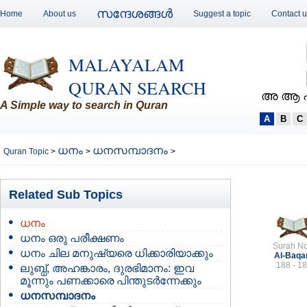
സന്ദേശങ്ങള്‍
Home
About us
Suggest a topic
Contact 
MALAYALAM
QURAN SEARCH
അ ആ 
A Simple way to search in Quran
A
B
C
ധനം
ധനസമ്പാദനം
Quran Topic
>
>
>
Related Sub Topics
ധനം
ധനം ഒരു പരീക്ഷണം
Surah No
ധനം ചില മനുഷ്യരെ ധിക്കാരിയാക്കും
Al-Baqa
188 - 1
ലുബ്ധ്, അഹങ്കാരം, ദുരഭിമാനം: ഇവ
മൂന്നും പണക്കാരെ പിന്തുടര്‍ന്നേക്കും
ധനസമ്പാദനം