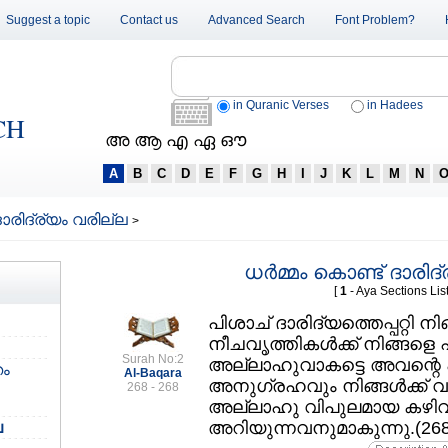
Suggest a topic
Contact us
Advanced Search
Font Problem?
in Quranic Verses
in Hadees
CH
അ ആ എ ഏ ഔ
A
B
C
D
E
F
G
H
I
J
K
L
M
N
 ദാരിദ്ര്യം വരില്ല
>
ധര്‍മ്മം കൊണ്ട് ദാരിദ
[
1
- Aya Sections List
പിശാച്‌ ദാരിദ്യത്തെപ്പറ്റി 
നീചവൃത്തികള്‍ക്ക്‌ നിങ്ങളെ 
Surah No:2
അല്ലാഹുവാകട്ടെ അവന്റെ പക്ക
തം
Al-Baqara
അനുഗ്രഹവും നിങ്ങള്‍ക്ക്‌ വ
268 - 268
അല്ലാഹു വിപുലമായ കഴിവ
അറിയുന്നവനുമാകുന്നു.(268
ല