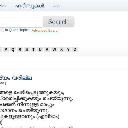
ഹദീസുകള്‍
Help
Login
in Quran Topics
Advanced Search
O
P
Q
R
S
T
U
V
W
X
Y
Z
്ര്യം വരില്ല
ed ]
നിങ്ങളെ പേടിപ്പെടുത്തുകയും,
പ്രേരിപ്പിക്കുകയും ചെയ്യുന്നു.
ല്‍ നിന്നുള്ള മാപ്പും
ാഗ്ദാനം ചെയ്യുന്നു.
ുകളുള്ളവനും (എല്ലാം)
)