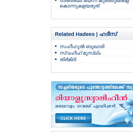
ദാരിദ്ര്യം ഭയന്ന് കുഞ്ഞുങ്ങളെ
കൊന്നുകളയരുത്‌
Related Hadees |
ഹദീസ്
സഹീഹുല്‍ ബുഖാരി
സ്വഹീഹ് മുസ്‌ലിം
തിര്‍മിദി