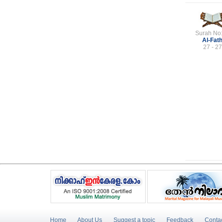
Surah No
Al-Fat
27 - 27
Home
About Us
Suggest a topic
Feedback
Conta