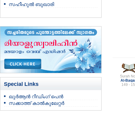
സഹീഹുല്‍ ബുഖാരി
Surah No
Al-Baqa
Special Links
149 - 1
ഖുർആൻ റീഡിംഗ് പെൻ
സക്കാത്ത് കാൽകുലേറ്റർ