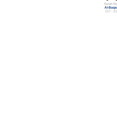
Surah No
Al-Baqa
217 - 2