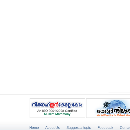
Home
About Us
Suggest a topic
Feedback
Conta