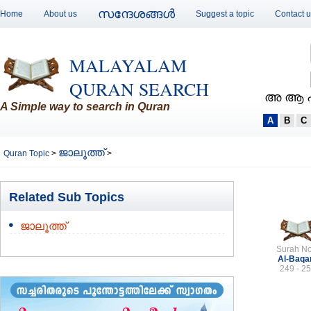
സന്ദേശങ്ങള്‍
Home
About us
Suggest a topic
Contact 
MALAYALAM
QURAN SEARCH
അ ആ 
A Simple way to search in Quran
A
B
C
ജാലൂത്ത്
Quran Topic
>
>
Related Sub Topics
ജാലൂത്ത്
Surah No
Al-Baqa
249 - 2