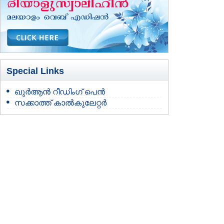
Special Links
ഖുർആൻ റീഡിംഗ് പെൻ
സക്കാത്ത് കാൽകുലേറ്റർ