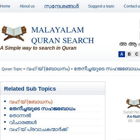
സന്ദേശങ്ങള്‍
Home
About us
Suggest a topic
Contact 
MALAYALAM
QURAN SEARCH
അ ആ 
A Simple way to search in Quran
A
B
C
വഹ് യ് (ബോധനം)
തേനീച്ചയുടെ സഹജബോധം
Quran Topic
>
>
Related Sub Topics
വഹ് യ് (ബോധനം)
തേനീച്ചയുടെ സഹജബോധം
Surah No
തോന്നല്‍
An-Nah
68 - 68
വിചാരങ്ങള്‍
വഹ് യ് പ്രവാചകന്മാര്‍ക്ക്