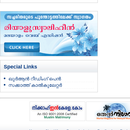
Special Links
ഖുർആൻ റീഡിംഗ് പെൻ
സക്കാത്ത് കാൽകുലേറ്റർ