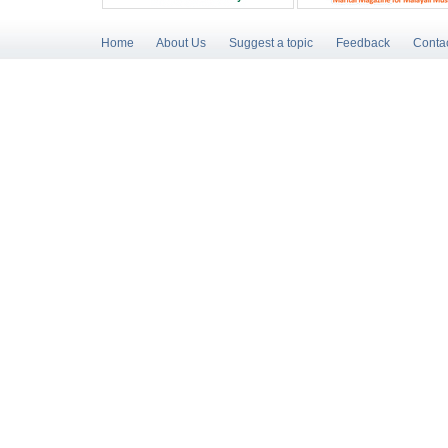
Home
About Us
Suggest a topic
Feedback
Conta