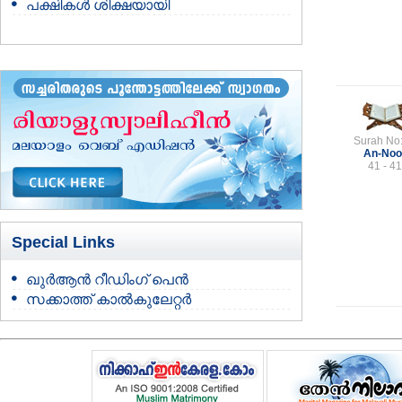
പക്ഷികള്‍ ശിക്ഷയായി
Surah No
An-Noo
41 - 41
Special Links
ഖുർആൻ റീഡിംഗ് പെൻ
സക്കാത്ത് കാൽകുലേറ്റർ