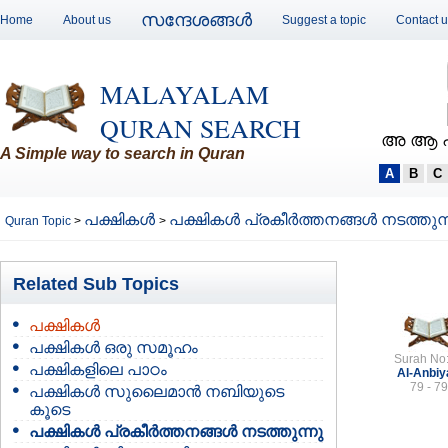
സന്ദേശങ്ങള്‍
Home
About us
Suggest a topic
Contact 
MALAYALAM
QURAN SEARCH
അ ആ 
A Simple way to search in Quran
A
B
C
പക്ഷികള്‍
പക്ഷികള്‍ പ്രകീര്‍ത്തനങ്ങള്‍ നടത്തുന
Quran Topic
>
>
Related Sub Topics
പക്ഷികള്‍
പക്ഷികള്‍ ഒരു സമൂഹം
Surah No
പക്ഷികളിലെ പാഠം
Al-Anbiy
79 - 79
പക്ഷികള്‍ സുലൈമാന്‍ നബിയുടെ
കൂടെ
പക്ഷികള്‍ പ്രകീര്‍ത്തനങ്ങള്‍ നടത്തുന്നു