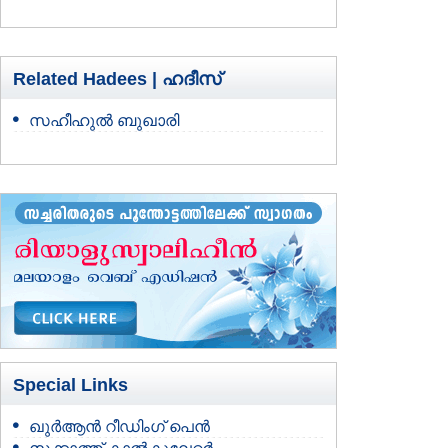
Related Hadees |
ഹദീസ്
സഹീഹുല്‍ ബുഖാരി
Special Links
ഖുർആൻ റീഡിംഗ് പെൻ