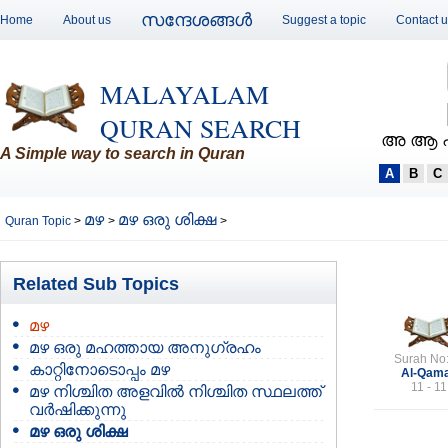
സന്ദേശങ്ങള്‍
Home
About us
Suggest a topic
Contact 
MALAYALAM
QURAN SEARCH
അ ആ 
A Simple way to search in Quran
A
B
C
മഴ
മഴ ഒരു ശിക്ഷ
Quran Topic
>
>
>
Related Sub Topics
മഴ
മഴ ഒരു മഹത്തായ അനുഗ്രഹം
Surah No
കാറ്റിനോടൊപ്പം മഴ
Al-Qam
11 - 11
മഴ നിശ്ചിത അളവില്‍ നിശ്ചിത സ്ഥലത്ത്
വര്‍ഷിക്കുന്നു
മഴ ഒരു ശിക്ഷ