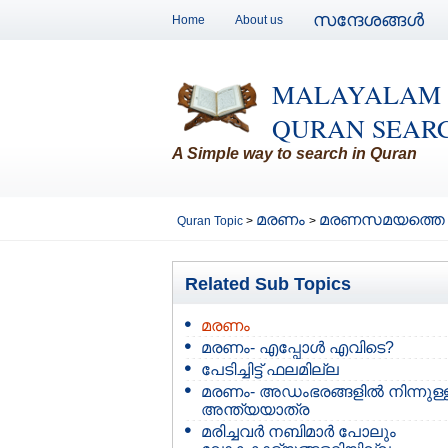
സന്ദേശങ്ങള്‍
Home
About us
MALAYALAM
QURAN SEAR
A Simple way to search in Quran
മരണം
മരണസമയത്തെ 
Quran Topic
>
>
Related Sub Topics
മരണം
മരണം- എപ്പോള്‍ എവിടെ?
പേടിച്ചിട്ട് ഫലമില്ല
മരണം- അഡംഭരങ്ങളില്‍ നിന്നുള്
അന്ത്യയാത്ര
മരിച്ചവര്‍ നബിമാര്‍ പോലും