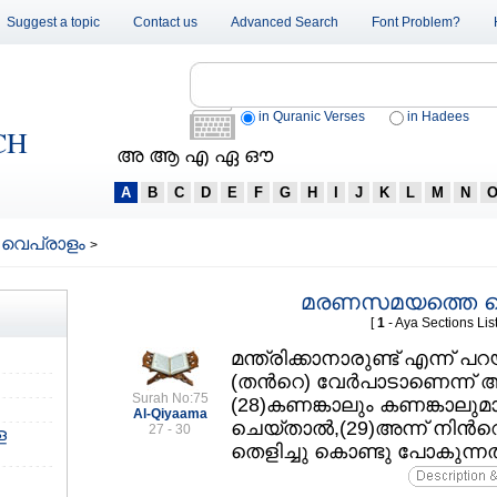
Suggest a topic
Contact us
Advanced Search
Font Problem?
in Quranic Verses
in Hadees
CH
അ ആ എ ഏ ഔ
A
B
C
D
E
F
G
H
I
J
K
L
M
N
വെപ്രാളം
>
മരണസമയത്തെ വ
[
1
- Aya Sections List
മന്ത്രിക്കാനാരുണ്ട്‌ എന്ന്‌ 
(തന്‍റെ) വേര്‍പാടാണെന്ന്‌ 
Surah No:75
(28)കണങ്കാലും കണങ്കാലുമ
Al-Qiyaama
ചെയ്താല്‍,(29)അന്ന്‌ നിന്‍റ
27 - 30
ള
തെളിച്ചു കൊണ്ടു പോകുന്നത്‌