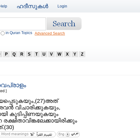
ഹദീസുകള്‍
Help
Login
in Quran Topics
Advanced Search
O
P
Q
R
S
T
U
V
W
X
Y
Z
െപ്രാളം
ed ]
പറയപ്പെടുകയും,(27)അത്‌
അവന്‍ വിചാരിക്കുകയും,
ായി കൂടിപ്പിണയുകയും
െ രക്ഷിതാവിങ്കലേക്കായിരിക്കും
.(30)