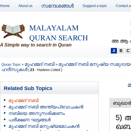
സന്ദേശങ്ങള്‍
Home
About us
Suggest a topic
Contact 
MALAYALAM
QURAN SEARCH
അ ആ 
A Simple way to search in Quran
A
B
C
മുഹമ്മദ്‌ നബി
മുഹമ്മദ്‌ നബി മനുഷ്യ സമുദായത
Quran Topic
>
>
ഹദീസുകള്‍
[
23
- Hadees Listed ]
മ
Related Sub Topics
മുഹമ്മദ്‌ നബി
ബുഖാര
മുഹമ്മദ്‌ നബി അന്ത്യപ്രവാചകന്‍
നബിയെ അനുസരിക്കണം
5) 
പരീക്ഷണ ഘട്ടങ്ങള്‍
ഖബര
മുഹമ്മദ്‌ നബി മനുഷ്യമോചകന്‍