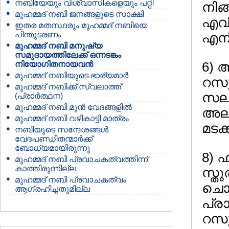
നബിയേയും വിശ്വാസികളെയും പറ്റി
നിങ
മുഹമ്മദ്‌ നബി ജനങ്ങളുടെ സാക്ഷി
എവി
ഇതര മതസ്ഥരും മുഹമ്മദ്‌ നബിയെ
പിന്തുടരണം
എനി
മുഹമ്മദ്‌ നബി മനുഷ്യ
സമുദായത്തിലേക്ക് ഒന്നടങ്കം
നിയോഗിതനായവന്‍
6) 
മുഹമ്മദ്‌ നബിയുടെ ഭാര്യമാര്‍
റസൂ
മുഹമ്മദ്‌ നബിക്ക് സ്വലാത്ത്
സലാ
(പ്രാര്‍ത്ഥന)
മുഹമ്മദ്‌ നബി മുന്‍ വേദങ്ങളില്‍
അല്
മുഹമ്മദ്‌ നബി വഴികാട്ടി മാത്രം
മടക
നബിയുടെ സന്ദേശങ്ങള്‍
വേദപണ്ഡിതന്മാര്‍ക്ക്
ബോധ്യമായിരുന്നു
8) 
മുഹമ്മദ്‌ നബി പ്രവാചകത്വത്തിന്ന്‍
കാത്തിരുന്നില്ല
സ്ത
മുഹമ്മദ്‌ നബി പ്രവാചകത്വം
ചൊല
ആഗ്രഹിച്ചതുമില്ല
പ്രാ
റസൂല