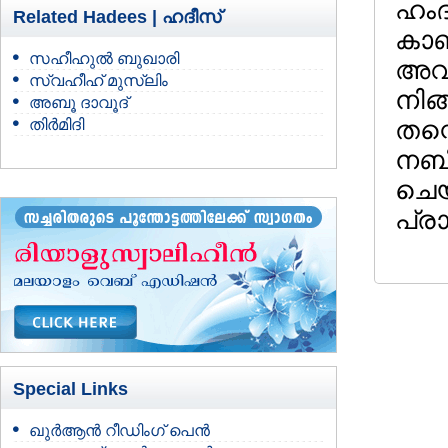
ഹംദ
Related Hadees |
ഹദീസ്
കാണി
സഹീഹുല്‍ ബുഖാരി
അവന
സ്വഹീഹ് മുസ്‌ലിം
നിങ്
അബൂ ദാവൂദ്
തിര്‍മിദി
തന്
നബി
ചെയ
പ്രാ
Special Links
ഖുർആൻ റീഡിംഗ് പെൻ