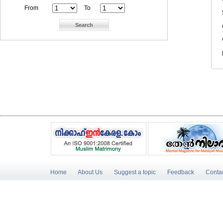
From
To
Home
About Us
Suggest a topic
Feedback
Conta