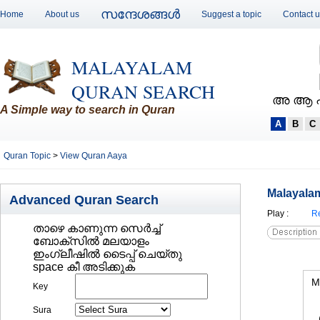
സന്ദേശങ്ങള്‍
Home
About us
Suggest a topic
Contact 
MALAYALAM
QURAN SEARCH
അ ആ 
A Simple way to search in Quran
A
B
C
Quran Topic
>
View Quran Aaya
Malayalam
Advanced Quran Search
Play
:
Re
താഴെ കാണുന്ന സെര്‍ച്ച്‌
ബോക്സില്‍ മലയാളം
ഇംഗ്ലീഷില്‍ ടൈപ്പ് ചെയ്തു
space കീ അടിക്കുക
M
Key
Sura