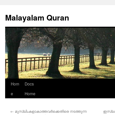
Malayalam Quran
Skip
Hom
Docs
to
e
Home
content
←
മുസ്ലിംകളാകാത്തവര്‍ക്കെതിരെ നടത്തുന്ന
ഇസ്ലാം