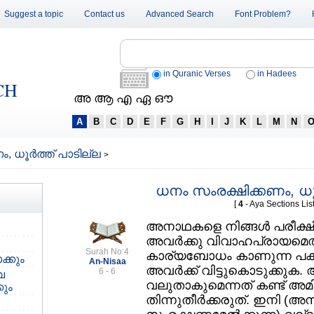
Suggest a topic
Contact us
Advanced Search
Font Problem?
in Quranic Verses
in Hadees
CH
അ ആ എ ഏ ഔ
A
B
C
D
E
F
G
H
I
J
K
L
M
N
 ധൂര്‍ത്ത് പാടില്ല
>
ധനം സംരക്ഷിക്കണം, ധൂര്
[
4
- Aya Sections List
അനാഥകളെ നിങ്ങള്‍ പരീക്ഷി
അവര്‍ക്കു വിവാഹപ്രായമെത്
Surah No:4
കാര്യബോധം കാണുന്ന പക്ഷ
്കും
An-Nisaa
അവര്‍ക്ക്‌ വിട്ടുകൊടുക്കുക
6 - 6
വ
വലുതാകുമെന്നത്‌ കണ്ട്‌ അമി
കും
തിന്നുതീര്‍ക്കരുത്‌. ഇനി (