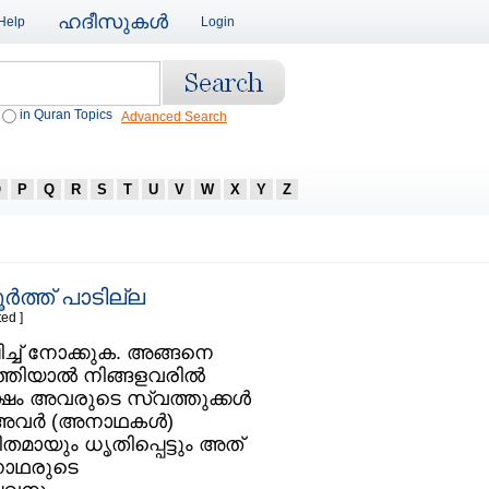
ഹദീസുകള്‍
Help
Login
in Quran Topics
Advanced Search
O
P
Q
R
S
T
U
V
W
X
Y
Z
‍ത്ത് പാടില്ല
ed ]
ച്ച്‌ നോക്കുക. അങ്ങനെ
തിയാല്‍ നിങ്ങളവരില്‍
ം അവരുടെ സ്വത്തുക്കള്‍
. അവര്‍ (അനാഥകള്‍)
തമായും ധൃതിപ്പെട്ടും അത്‌
അനാഥരുടെ