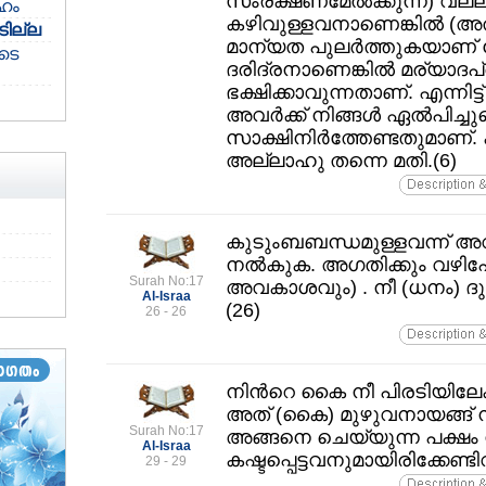
സംരക്ഷണമേല്‍ക്കുന്ന) വല
ഹം
കഴിവുള്ളവനാണെങ്കില്‍ (അത
ടില്ല
മാന്യത പുലര്‍ത്തുകയാണ്‌ 
ടെ
ദരിദ്രനാണെങ്കില്‍ മര്യാദപ്
ഭക്ഷിക്കാവുന്നതാണ്‌. എന്നിട
അവര്‍ക്ക്‌ നിങ്ങള്‍ ഏല്‍പിച്
സാക്ഷിനിര്‍ത്തേണ്ടതുമാണ്
അല്ലാഹു തന്നെ മതി.(6)
കുടുംബബന്ധമുള്ളവന്ന്‌ 
നല്‍കുക. അഗതിക്കും വഴിപ
Surah No:17
അവകാശവും) . നീ (ധനം) ദുര
Al-Israa
(26)
26 - 26
നിന്‍റെ കൈ നീ പിരടിയിലേക്ക്‌
അത്‌ (കൈ) മുഴുവനായങ്ങ്‌ ന
Surah No:17
അങ്ങനെ ചെയ്യുന്ന പക്ഷം ന
Al-Israa
കഷ്ടപ്പെട്ടവനുമായിരിക്കേണ്ടി
29 - 29