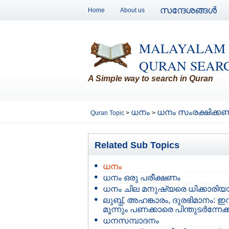
സന്ദേശങ്ങള്‍
Home
About us
MALAYALAM
QURAN SEAR
A Simple way to search in Quran
ധനം
ധനം സംരക്ഷിക്കണം,
Quran Topic
>
>
Related Sub Topics
ധനം
ധനം ഒരു പരീക്ഷണം
ധനം ചില മനുഷ്യരെ ധിക്കാരിയാക
ലുബ്ധ്, അഹങ്കാരം, ദുരഭിമാനം: ഇ
മൂന്നും പണക്കാരെ പിന്തുടര്‍ന്നേക്
ധനസമ്പാദനം