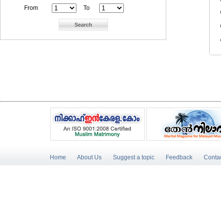
From
To
Home
About Us
Suggest a topic
Feedback
Conta