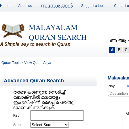
സന്ദേശങ്ങള്‍
Home
About us
Suggest a topic
Contact 
MALAYALAM
QURAN SEARCH
അ ആ 
A Simple way to search in Quran
A
B
C
Quran Topic
>
View Quran Aaya
Malayalam
Advanced Quran Search
Play
:
Re
താഴെ കാണുന്ന സെര്‍ച്ച്‌
ബോക്സില്‍ മലയാളം
ഇംഗ്ലീഷില്‍ ടൈപ്പ് ചെയ്തു
space കീ അടിക്കുക
M
Key
Sura