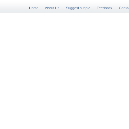
Home
About Us
Suggest a topic
Feedback
Conta