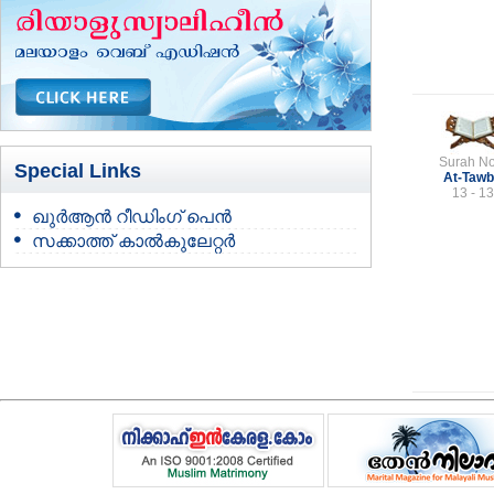
Surah No
Special Links
At-Taw
13 - 13
ഖുർആൻ റീഡിംഗ് പെൻ
സക്കാത്ത് കാൽകുലേറ്റർ