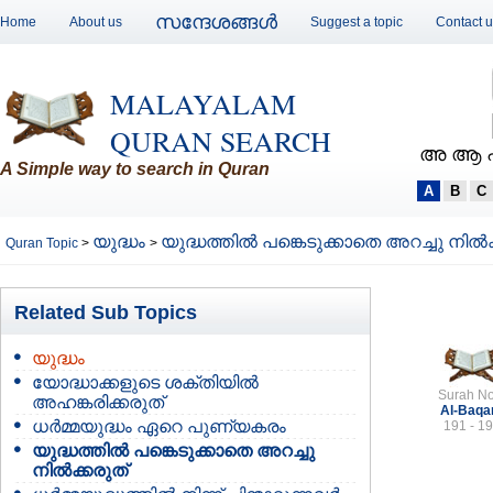
സന്ദേശങ്ങള്‍
Home
About us
Suggest a topic
Contact 
MALAYALAM
QURAN SEARCH
അ ആ 
A Simple way to search in Quran
A
B
C
യുദ്ധം
യുദ്ധത്തില്‍ പങ്കെടുക്കാതെ അറച്ചു നില്‍
Quran Topic
>
>
Related Sub Topics
യുദ്ധം
യോദ്ധാക്കളുടെ ശക്തിയില്‍
Surah No
അഹങ്കരിക്കരുത്
Al-Baqa
ധര്‍മ്മയുദ്ധം ഏറെ പുണ്യകരം
191 - 1
യുദ്ധത്തില്‍ പങ്കെടുക്കാതെ അറച്ചു
നില്‍ക്കരുത്