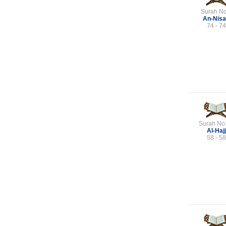
Surah No
An-Nis
74 - 74
Surah No
Al-Hajj
58 - 58