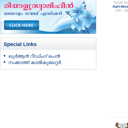
Surah No
Aal-i-Imr
195 - 1
Special Links
ഖുർആൻ റീഡിംഗ് പെൻ
സക്കാത്ത് കാൽകുലേറ്റർ