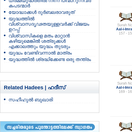
ധര്‍മ്മയുദ്ധത്തില്‍ നിന്ന് പിന്മാറുന്നവര്‍
കപടന്മാര്‍
യോദ്ധാക്കള്‍ ദുര്‍ബലരാവരുത്
യുദ്ധത്തില്‍
വിശ്വാസദൃഢതയുള്ളവര്‍ക്ക് വിജയം
Surah No
ഉറപ്പ്
Aal-i-Imr
157 - 1
വിശ്വാസികളെ മതം മാറ്റാന്‍
കഴിയുമെങ്കില്‍ ശത്രുക്കള്‍
എക്കാലത്തും യുദ്ധം തുടരും
യുദ്ധം വേണ്ടിവന്നാല്‍ മാത്രം
യുദ്ധത്തില്‍ ശ്രദ്ധിക്കേണ്ട ഒരു തന്ത്രം
Surah No
Related Hadees |
ഹദീസ്
Aal-i-Imr
169 - 1
സഹീഹുല്‍ ബുഖാരി