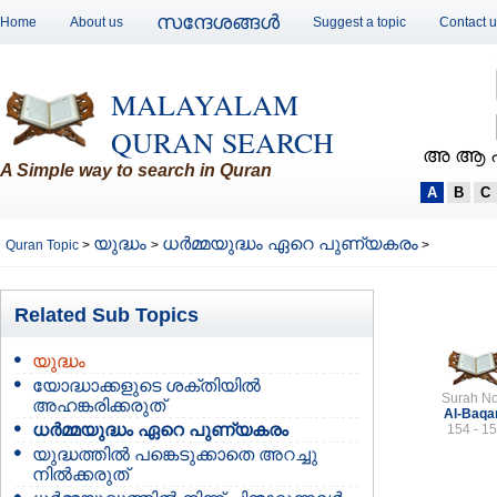
സന്ദേശങ്ങള്‍
Home
About us
Suggest a topic
Contact 
MALAYALAM
QURAN SEARCH
അ ആ 
A Simple way to search in Quran
A
B
C
യുദ്ധം
ധര്‍മ്മയുദ്ധം ഏറെ പുണ്യകരം
Quran Topic
>
>
>
Related Sub Topics
യുദ്ധം
യോദ്ധാക്കളുടെ ശക്തിയില്‍
Surah No
അഹങ്കരിക്കരുത്
Al-Baqa
ധര്‍മ്മയുദ്ധം ഏറെ പുണ്യകരം
154 - 1
യുദ്ധത്തില്‍ പങ്കെടുക്കാതെ അറച്ചു
നില്‍ക്കരുത്