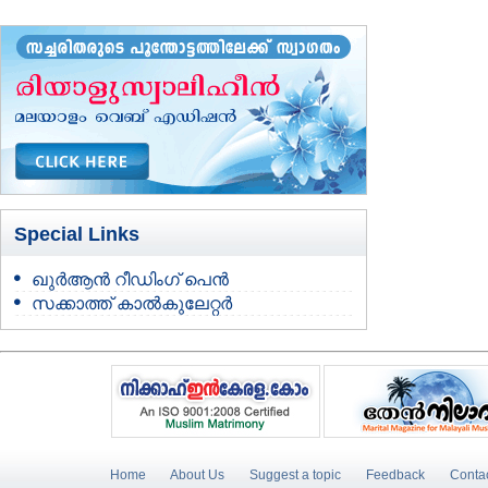
Special Links
ഖുർആൻ റീഡിംഗ് പെൻ
സക്കാത്ത് കാൽകുലേറ്റർ
Home
About Us
Suggest a topic
Feedback
Conta