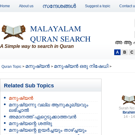
സന്ദേശങ്ങള്‍
Home
About us
Suggest a topic
Contact 
MALAYALAM
QURAN SEARCH
അ ആ 
A Simple way to search in Quran
A
B
C
മനുഷ്യന്‍
മനുഷ്യന്‍ ഒരു നിഷേധി
Quran Topic
>
>
>
Related Sub Topics
മനുഷ്യന്‍
മനുഷ്യന്നു വല്ല ആനുകൂല്യവും
Surah No
ലഭിച്ചാല്‍
Ibrahi
അമാനത്ത് ഏറ്റെടുക്കാത്തവന്‍
14 - 14
മനുഷ്യന്റെ ശത്രു
മനുഷ്യന്റെ ഉയര്‍ച്ചയും താഴ്ച്ചയും