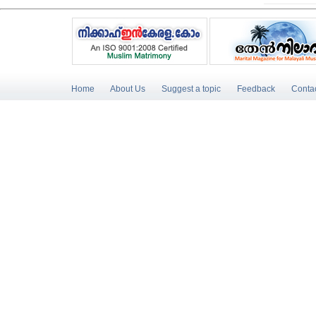
Home
About Us
Suggest a topic
Feedback
Conta