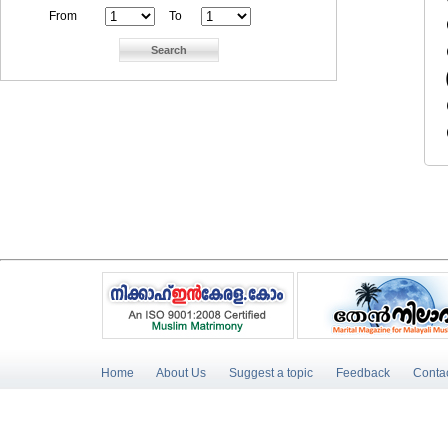
From
To
Home
About Us
Suggest a topic
Feedback
Conta