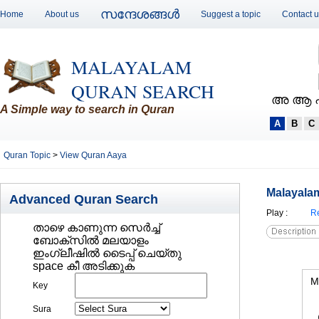
സന്ദേശങ്ങള്‍
Home
About us
Suggest a topic
Contact 
MALAYALAM
QURAN SEARCH
അ ആ 
A Simple way to search in Quran
A
B
C
Quran Topic
>
View Quran Aaya
Malayalam
Advanced Quran Search
Play
:
Re
താഴെ കാണുന്ന സെര്‍ച്ച്‌
ബോക്സില്‍ മലയാളം
ഇംഗ്ലീഷില്‍ ടൈപ്പ് ചെയ്തു
space കീ അടിക്കുക
M
Key
Sura