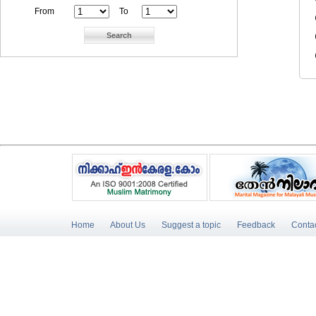
From
To
Home
About Us
Suggest a topic
Feedback
Conta