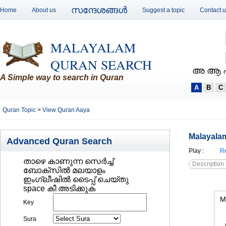
സന്ദേശങ്ങള്‍
Home
About us
Suggest a topic
Contact 
MALAYALAM
QURAN SEARCH
അ ആ 
A Simple way to search in Quran
A
B
C
Quran Topic
>
View Quran Aaya
Malayalam
Advanced Quran Search
Play
:
Re
താഴെ കാണുന്ന സെര്‍ച്ച്‌
ബോക്സില്‍ മലയാളം
ഇംഗ്ലീഷില്‍ ടൈപ്പ് ചെയ്തു
space കീ അടിക്കുക
M
Key
Sura