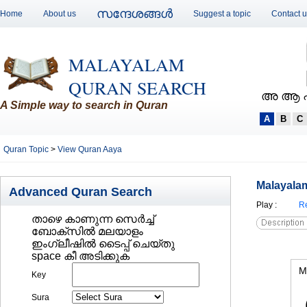
സന്ദേശങ്ങള്‍
Home
About us
Suggest a topic
Contact 
MALAYALAM
QURAN SEARCH
അ ആ 
A Simple way to search in Quran
A
B
C
Quran Topic
>
View Quran Aaya
Malayalam
Advanced Quran Search
Play
:
Re
താഴെ കാണുന്ന സെര്‍ച്ച്‌
ബോക്സില്‍ മലയാളം
ഇംഗ്ലീഷില്‍ ടൈപ്പ് ചെയ്തു
space കീ അടിക്കുക
M
Key
Sura