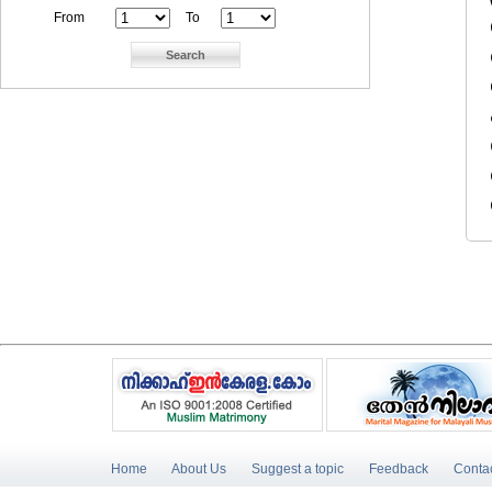
From
To
Home
About Us
Suggest a topic
Feedback
Conta