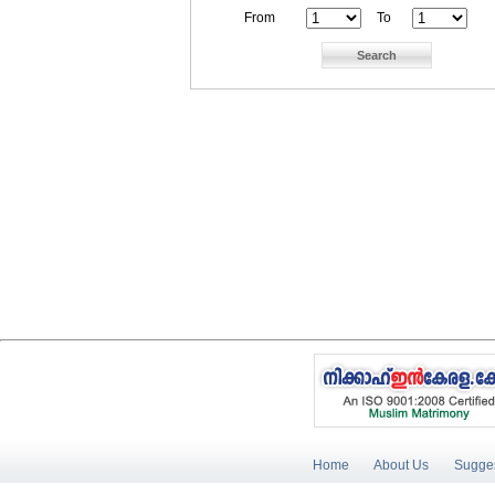
From
To
Home
About Us
Sugges