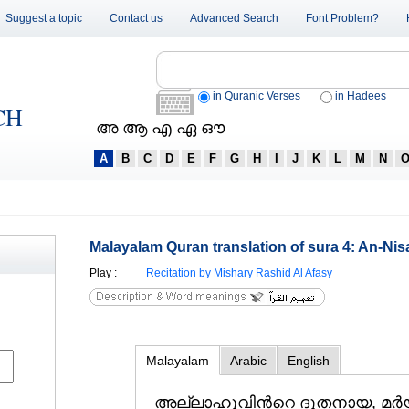
Suggest a topic
Contact us
Advanced Search
Font Problem?
in Quranic Verses
in Hadees
CH
അ ആ എ ഏ ഔ
A
B
C
D
E
F
G
H
I
J
K
L
M
N
Malayalam Quran translation of sura 4: An-Nis
Play
:
Recitation by Mishary Rashid Al Afasy
Malayalam
Arabic
English
അല്ലാഹുവിന്‍റെ ദൂതനായ, മര്‍യ