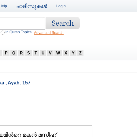
ഹദീസുകള്‍
Help
Login
in Quran Topics
Advanced Search
O
P
Q
R
S
T
U
V
W
X
Y
Z
aa , Ayah: 157
മിന്‍റെ മകന്‍ മസീഹ്‌