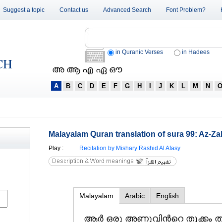
Suggest a topic
Contact us
Advanced Search
Font Problem?
in Quranic Verses
in Hadees
CH
അ ആ എ ഏ ഔ
A
B
C
D
E
F
G
H
I
J
K
L
M
N
Malayalam Quran translation of sura 99: Az-Zal
Play
:
Recitation by Mishary Rashid Al Afasy
Malayalam
Arabic
English
ആര്‍ ഒരു അണുവിന്‍റെ തൂക്കം ത