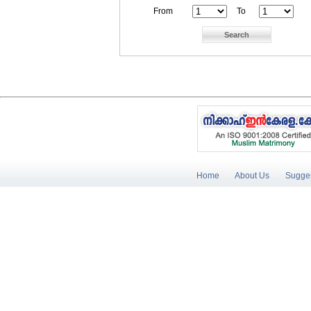
From
To
Home
About Us
Sugges