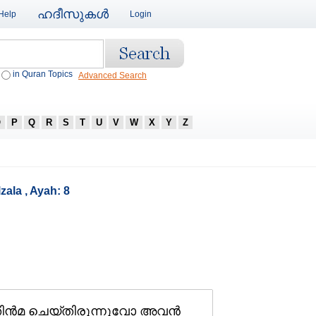
ഹദീസുകള്‍
Help
Login
in Quran Topics
Advanced Search
O
P
Q
R
S
T
U
V
W
X
Y
Z
zala , Ayah: 8
ിന്‍മ ചെയ്തിരുന്നുവോ അവന്‍