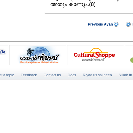
അതും കാണും.(8)
Previous Ayah
t a topic
Feedback
Contact us
Docs
Riyad us saliheen
Nikah in