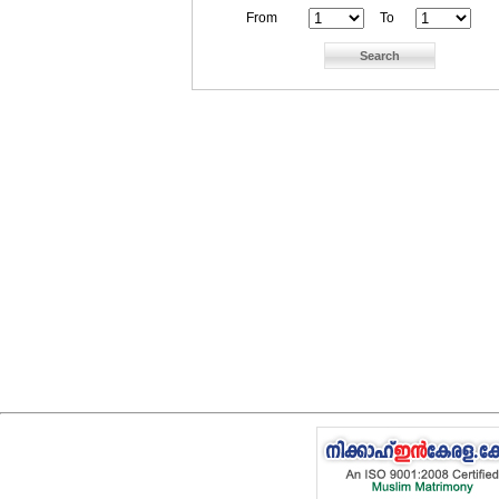
From
To