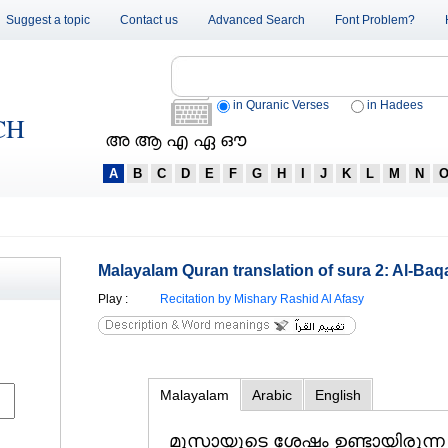
Suggest a topic
Contact us
Advanced Search
Font Problem?
in Quranic Verses
in Hadees
CH
അ ആ എ ഏ ഔ
A
B
C
D
E
F
G
H
I
J
K
L
M
N
Malayalam Quran translation of sura 2: Al-Baqa
Play
:
Recitation by Mishary Rashid Al Afasy
Malayalam
Arabic
English
മൂസായുടെ ശേഷം ഉണ്ടായിരുന്ന 