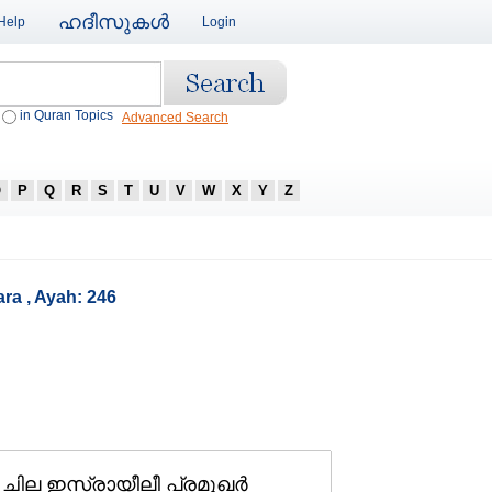
ഹദീസുകള്‍
Help
Login
in Quran Topics
Advanced Search
O
P
Q
R
S
T
U
V
W
X
Y
Z
ra , Ayah: 246
ചില ഇസ്രായീലീ പ്രമുഖര്‍