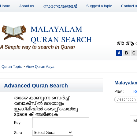
സന്ദേശങ്ങള്‍
Home
About us
Suggest a topic
Contact 
MALAYALAM
QURAN SEARCH
അ ആ 
A Simple way to search in Quran
A
B
C
Quran Topic
>
View Quran Aaya
Malayalam
Advanced Quran Search
Play
:
Re
താഴെ കാണുന്ന സെര്‍ച്ച്‌
ബോക്സില്‍ മലയാളം
ഇംഗ്ലീഷില്‍ ടൈപ്പ് ചെയ്തു
space കീ അടിക്കുക
M
Key
Sura