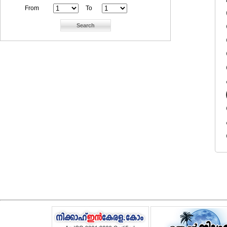
From
To