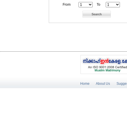
From
To
Home
About Us
Sugges