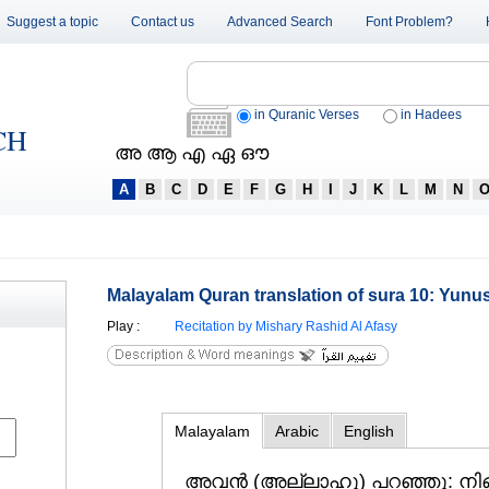
Suggest a topic
Contact us
Advanced Search
Font Problem?
in Quranic Verses
in Hadees
CH
അ ആ എ ഏ ഔ
A
B
C
D
E
F
G
H
I
J
K
L
M
N
Malayalam Quran translation of sura 10: Yunus
Play
:
Recitation by Mishary Rashid Al Afasy
Malayalam
Arabic
English
അവന്‍ (അല്ലാഹു) പറഞ്ഞു: നി