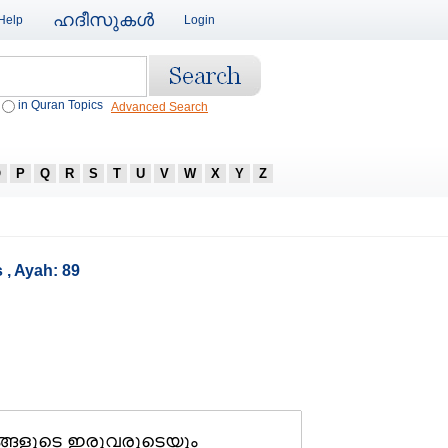
ഹദീസുകള്‍
Help
Login
in Quran Topics
Advanced Search
O
P
Q
R
S
T
U
V
W
X
Y
Z
 , Ayah: 89
ങ്ങളുടെ ഇരുവരുടെയും