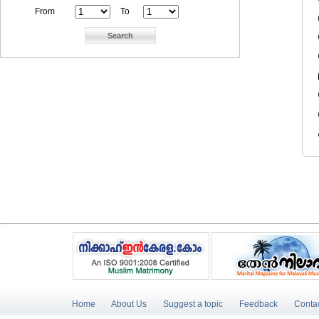
From
To
Home
About Us
Suggest a topic
Feedback
Conta