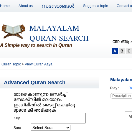
സന്ദേശങ്ങള്‍
Home
About us
Suggest a topic
Contact 
MALAYALAM
QURAN SEARCH
അ ആ 
A Simple way to search in Quran
A
B
C
Quran Topic
>
View Quran Aaya
Malayalam
Advanced Quran Search
Play
:
Re
താഴെ കാണുന്ന സെര്‍ച്ച്‌
ബോക്സില്‍ മലയാളം
ഇംഗ്ലീഷില്‍ ടൈപ്പ് ചെയ്തു
space കീ അടിക്കുക
M
Key
Sura