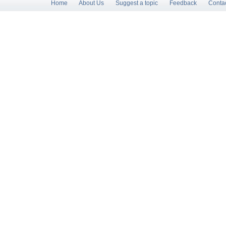
Home
About Us
Suggest a topic
Feedback
Conta