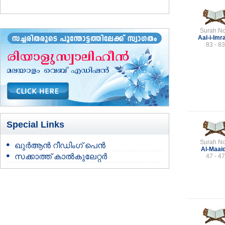
Surah No
Aal-i-Imr
83 - 83
Special Links
Surah No
ഖുർആൻ റീഡിംഗ് പെൻ
Al-Maai
സക്കാത്ത് കാൽകുലേറ്റർ
47 - 47