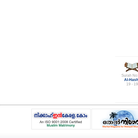
Surah No
Al-Has
19 - 19