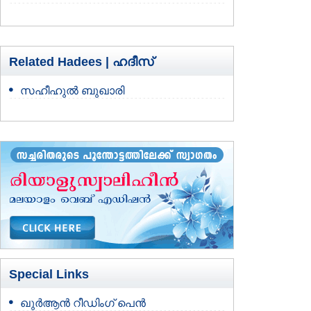
Related Hadees |
ഹദീസ്
സഹീഹുല്‍ ബുഖാരി
Special Links
ഖുർആൻ റീഡിംഗ് പെൻ