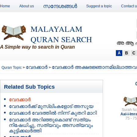
സന്ദേശങ്ങള്‍
Home
About us
Suggest a topic
Contact 
MALAYALAM
QURAN SEARCH
അ ആ 
A Simple way to search in Quran
A
B
C
വേദക്കാര്‍
വേദക്കാര്‍ അക്ഷരജ്ഞാനമില്ലാത്തവ
Quran Topic
>
>
Related Sub Topics
വേദക്കാര്‍
വേദക്കാര്‍ക്ക് മുസ്ലിംകളോട് അസൂയ
Surah No
വേദക്കാര്‍ വേദത്തില്‍ നിന്ന്‍ കുതറി മാറി
Aal-i-Imr
75 - 75
വേദക്കാര്‍ അറിഞ്ഞുകൊണ്ട് സത്യം
നിഷേധിച്ചു, സത്യവും അസത്യവും
കൂട്ടിക്കലര്‍ത്തി