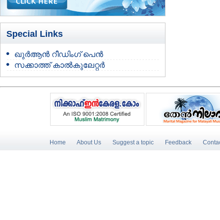
Special Links
ഖുർആൻ റീഡിംഗ് പെൻ
സക്കാത്ത് കാൽകുലേറ്റർ
Home
About Us
Suggest a topic
Feedback
Conta