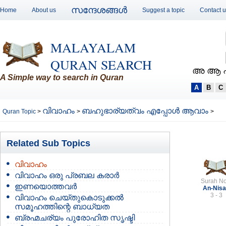
സന്ദേശങ്ങള്‍
Home
About us
Suggest a topic
Contact 
MALAYALAM
QURAN SEARCH
അ ആ 
A Simple way to search in Quran
A
B
C
വിവാഹം
ബഹുഭാര്യത്വം എപ്പോള്‍ ആവാം
Quran Topic
>
>
>
Related Sub Topics
വിവാഹം
വിവാഹം ഒരു പ്രബല കരാര്‍
Surah No
ഇണയൊത്തവര്‍
An-Nis
3 - 3
വിവാഹം ചെയ്തുകൊടുക്കല്‍
സമൂഹത്തിന്റെ ബാധ്യത
ബ്രഹ്മചര്യം പുരോഹിത സൃഷ്ടി