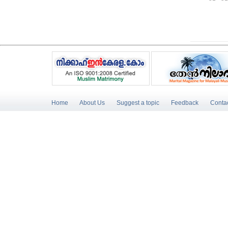
Home
About Us
Suggest a topic
Feedback
Conta