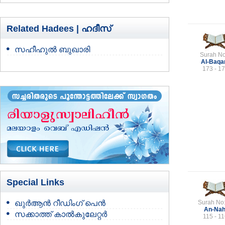
Related Hadees |
ഹദീസ്
സഹീഹുല്‍ ബുഖാരി
Surah No
Al-Baqa
173 - 1
Special Links
ഖുർആൻ റീഡിംഗ് പെൻ
Surah No
An-Nah
സക്കാത്ത് കാൽകുലേറ്റർ
115 - 1