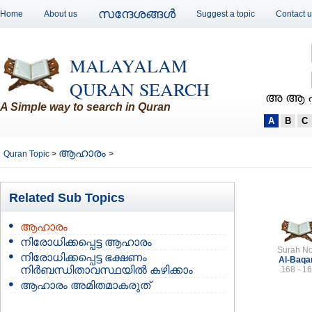
സന്ദേശങ്ങള്‍
Home
About us
Suggest a topic
Contact 
MALAYALAM
QURAN SEARCH
അ ആ 
A Simple way to search in Quran
A
B
C
ആഹാരം
Quran Topic
>
>
Related Sub Topics
ആഹാരം
നിരോധിക്കപ്പെട്ട ആഹാരം
Surah No
നിരോധിക്കപ്പെട്ട ഭക്ഷണം
Al-Baqa
നിര്‍ബന്ധിതാവസ്ഥയില്‍ കഴിക്കാം
168 - 1
ആഹാരം അമിതമാകരുത്