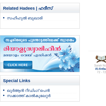
Related Hadees |
ഹദീസ്
സഹീഹുല്‍ ബുഖാരി
Surah No
Al-Anfa
72 - 72
Special Links
ഖുർആൻ റീഡിംഗ് പെൻ
സക്കാത്ത് കാൽകുലേറ്റർ