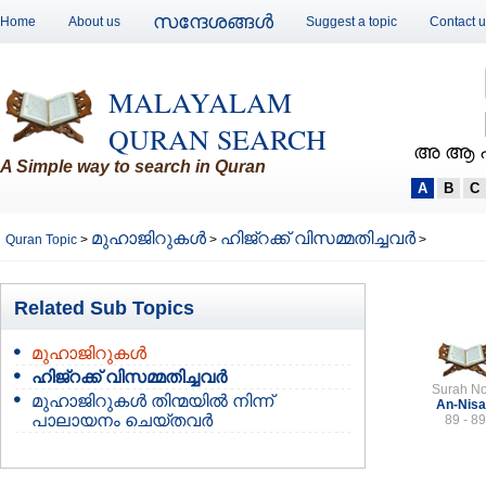
സന്ദേശങ്ങള്‍
Home
About us
Suggest a topic
Contact 
MALAYALAM
QURAN SEARCH
അ ആ 
A Simple way to search in Quran
A
B
C
മുഹാജിറുകള്‍
ഹിജ്റക്ക് വിസമ്മതിച്ചവര്‍
Quran Topic
>
>
>
Related Sub Topics
മുഹാജിറുകള്‍
ഹിജ്റക്ക് വിസമ്മതിച്ചവര്‍
Surah No
മുഹാജിറുകള്‍ തിന്മയില്‍ നിന്ന്‍
An-Nis
പാലായനം ചെയ്തവര്‍
89 - 89