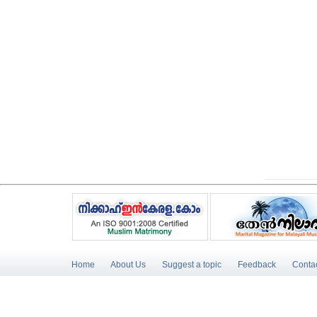
Home
About Us
Suggest a topic
Feedback
Conta