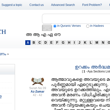
Suggest a topic
Contact us
Advanced Search
Font Problem?
in Quranic Verses
in Hadees
CH
അ ആ എ ഏ ഔ
A
B
C
D
E
F
G
H
I
J
K
L
M
N
മരണം
>
ഉറക്കം അര്‍ദ്
[
1
- Aya Sections List
ആത്മാവുകളെ അവയുടെ മ
പൂര്‍ണ്ണമായി ഏറ്റെടുക്കുന്
Surah No:39
അവയുടെ ഉറക്കത്തിലും. എന്ന
Az-Zumar
അവന്‍ മരണം വിധിച്ചിരിക്ക
42 - 42
ള
വെയ്ക്കുന്നു. മറ്റുള്ളവയ
അവന്‍ വിട്ടയക്കുകയും ചെയ്യ