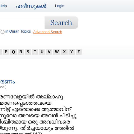
ഹദീസുകള്‍
Help
Login
in Quran Topics
Advanced Search
O
P
Q
R
S
T
U
V
W
X
Y
Z
ധമരണം
ed ]
രണവേളയില്‍ അല്ലാഹു
നു. മരണപ്പെടാത്തവയെ
ിട്ട്‌ ഏതൊക്കെ ആത്മാവിന്‌
ുന്നുവോ അവയെ അവന്‍ പിടിച്ചു
െ നിശ്ചിതമായ ഒരു അവധിവരെ
ുന്നു. തീര്‍ച്ചയായും അതില്‍