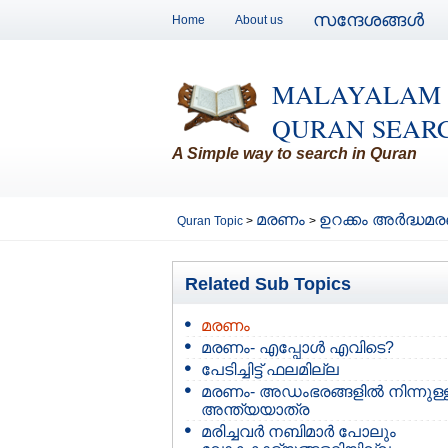
സന്ദേശങ്ങള്‍
Home
About us
MALAYALAM
QURAN SEAR
A Simple way to search in Quran
മരണം
ഉറക്കം അര്‍ദ്ധ
Quran Topic
>
>
Related Sub Topics
മരണം
മരണം- എപ്പോള്‍ എവിടെ?
പേടിച്ചിട്ട് ഫലമില്ല
മരണം- അഡംഭരങ്ങളില്‍ നിന്നുള്
അന്ത്യയാത്ര
മരിച്ചവര്‍ നബിമാര്‍ പോലും