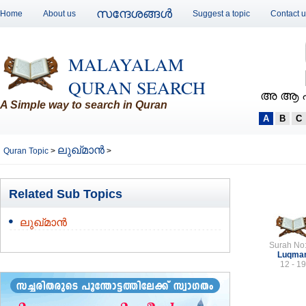
സന്ദേശങ്ങള്‍
Home
About us
Suggest a topic
Contact 
MALAYALAM
QURAN SEARCH
അ ആ 
A Simple way to search in Quran
A
B
C
ലുഖ്മാന്‍
Quran Topic
>
>
Related Sub Topics
ലുഖ്മാന്‍
Surah No
Luqma
12 - 19