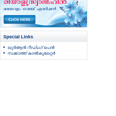
Special Links
ഖുർആൻ റീഡിംഗ് പെൻ
സക്കാത്ത് കാൽകുലേറ്റർ