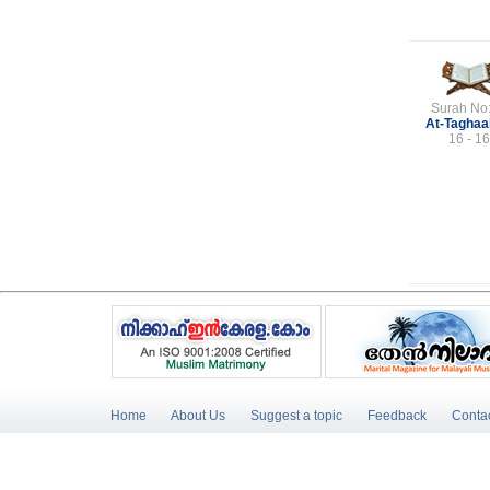
Surah No
At-Tagha
16 - 16
Home
About Us
Suggest a topic
Feedback
Conta