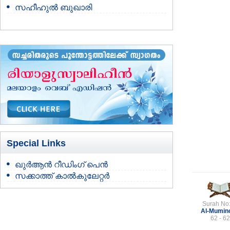
സഹീഹുല്‍ ബുഖാരി
Special Links
ഖുർആൻ റീഡിംഗ് പെൻ
സക്കാത്ത് കാൽകുലേറ്റർ
Surah No
Al-Mumin
62 - 62